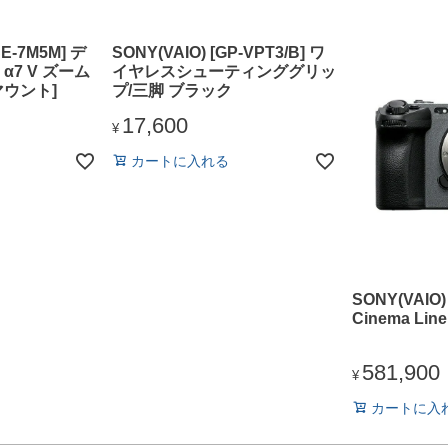
CE-7M5M] デ
SONY(VAIO) [GP-VPT3/B] ワ
α7 V ズーム
イヤレスシューティンググリッ
マウント]
プ/三脚 ブラック
17,600
¥
カートに入れる
SONY(VAIO)
Cinema Li
581,900
¥
カートに入