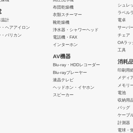
シュレ
布団乾燥機
電
ラベル
衣類スチーマー
体温計
電卓
靴乾燥機
ー・ヘアアイロン
サーバ
浄水器・シャワーヘッド
ー・バリカン
チェア
電話機・FAX
OAラ
インターホン
工具
AV機器
消耗
Blu-ray・HDDレコーダー
印刷用
Blu-rayプレーヤー
メディ
液晶テレビ
メモリ
ヘッドホン・イヤホン
電池
スピーカー
収納用
バッグ
ケーブ
計測器
電球・