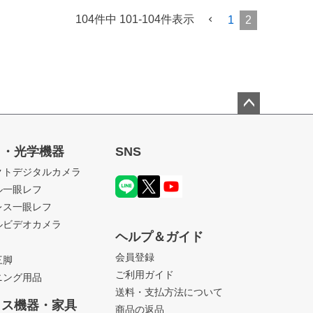
104
件中
101
-
104
件表示
1
2
ペー
ジト
ラ・光学機器
SNS
ップ
クトデジタルカメラ
へ
ル一眼レフ
レス一眼レフ
ルビデオカメラ
ヘルプ＆ガイド
会員登録
三脚
ご利用ガイド
ニング用品
送料・支払方法について
ィス機器・家具
商品の返品