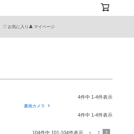
お気に入り
マイページ
4
件中
1
-
4
件表示
書画カメラ
4
件中
1
-
4
件表示
104
件中
101
-
104
件表示
1
2