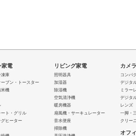
ン家電
リビング家電
カメ
冷凍庫
照明器具
コンパ
オーブン・トースター
加湿器
デジタ
精米機
除湿機
ミラー
ト
空気清浄機
デジタ
ル
暖房機器
レンズ
レート・グリル
扇風機・サーキュレーター
一脚・
ングヒーター
音水便座
クリー
掃除機
オフ
乾燥機
高圧洗浄機