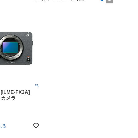
 [ILME-FX3A]
ne カメラ
れる