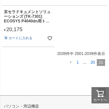
京セラドキュメントソリュ
ーションズ [TK-7301]
ECOSYS P4040dn用トナ
ーコンテナ（25000ペー
20,175
ジ）
¥
カートに入れる
2039
件中
2001
-
2039
件表示
1
…
20
21
ペー
カートへ
ジト
パソコン・周辺機器