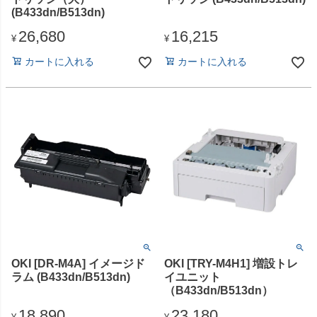
(B433dn/B513dn)
26,680
16,215
¥
¥
カートに入れる
カートに入れる
OKI [DR-M4A] イメージド
OKI [TRY-M4H1] 増設トレ
ラム (B433dn/B513dn)
イユニット
（B433dn/B513dn）
18,890
23,180