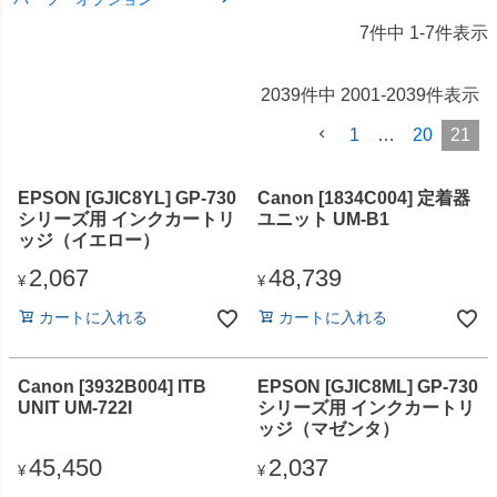
7
件中
1
-
7
件表示
2039
件中
2001
-
2039
件表示
1
…
20
21
EPSON [GJIC8YL] GP-730
Canon [1834C004] 定着器
シリーズ用 インクカートリ
ユニット UM-B1
ッジ（イエロー）
2,067
48,739
¥
¥
カートに入れる
カートに入れる
Canon [3932B004] ITB
EPSON [GJIC8ML] GP-730
UNIT UM-722I
シリーズ用 インクカートリ
ッジ（マゼンタ）
45,450
2,037
¥
¥