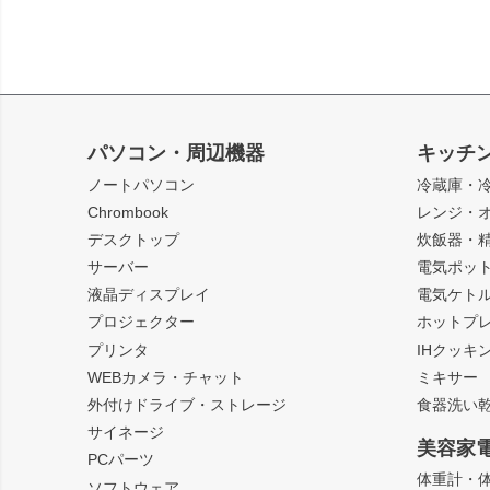
パソコン・周辺機器
キッチ
ノートパソコン
冷蔵庫・
Chrombook
レンジ・
デスクトップ
炊飯器・
サーバー
電気ポッ
液晶ディスプレイ
電気ケト
プロジェクター
ホットプ
プリンタ
IHクッキ
WEBカメラ・チャット
ミキサー
外付けドライブ・ストレージ
食器洗い
サイネージ
美容家
PCパーツ
体重計・
ソフトウェア