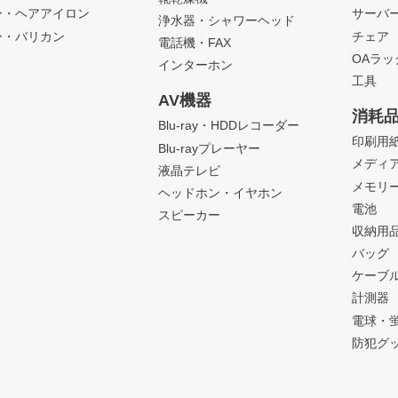
ー・ヘアアイロン
サーバ
浄水器・シャワーヘッド
ー・バリカン
チェア
電話機・FAX
OAラ
インターホン
工具
AV機器
消耗
Blu-ray・HDDレコーダー
印刷用
Blu-rayプレーヤー
メディ
液晶テレビ
メモリ
ヘッドホン・イヤホン
電池
スピーカー
収納用
バッグ
ケーブ
計測器
電球・
防犯グ