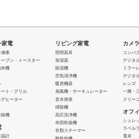
ン家電
リビング家電
カメ
冷凍庫
照明器具
コンパ
オーブン・トースター
加湿器
デジタ
精米機
除湿機
ミラー
ト
空気清浄機
デジタ
ル
暖房機器
レンズ
レート・グリル
扇風機・サーキュレーター
一脚・
ングヒーター
音水便座
クリー
掃除機
オフ
乾燥機
高圧洗浄機
シュレ
布団乾燥機
電
ラベル
衣類スチーマー
体温計
電卓
靴乾燥機