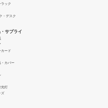
ーラック
ック・デスク
品・サプライ
紙
ア
ーカード
品・カバー
ル
蛍光灯
ッズ