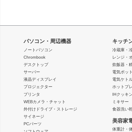
パソコン・周辺機器
キッチ
ノートパソコン
冷蔵庫・
Chrombook
レンジ・
デスクトップ
炊飯器・
サーバー
電気ポッ
液晶ディスプレイ
電気ケト
プロジェクター
ホットプ
プリンタ
IHクッキ
WEBカメラ・チャット
ミキサー
外付けドライブ・ストレージ
食器洗い
サイネージ
美容家
PCパーツ
体重計・
ソフトウェア