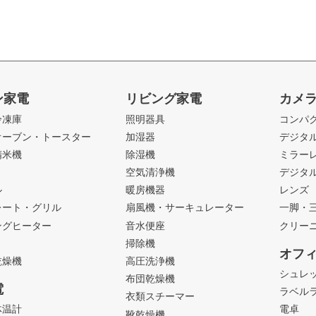
ン家電
リビング家電
カメ
冷凍庫
照明器具
コンパ
オーブン・トースター
加湿器
デジタ
精米機
除湿機
ミラー
ト
空気清浄機
デジタ
ル
暖房機器
レンズ
レート・グリル
扇風機・サーキュレーター
一脚・
ングヒーター
音水便座
クリー
掃除機
オフ
乾燥機
高圧洗浄機
シュレ
布団乾燥機
電
ラベル
衣類スチーマー
体温計
電卓
靴乾燥機