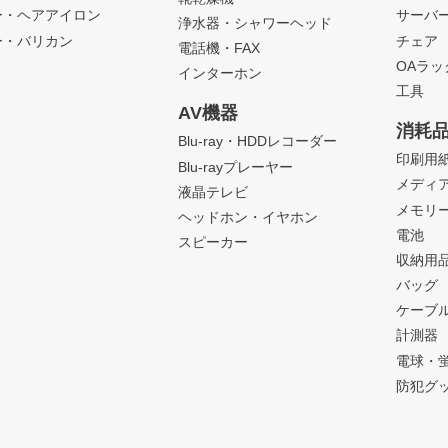
ー・ヘアアイロン
サーバ
浄水器・シャワーヘッド
ー・バリカン
チェア
電話機・FAX
OAラ
インターホン
工具
AV機器
消耗
Blu-ray・HDDレコーダー
印刷用
Blu-rayプレーヤー
メディ
液晶テレビ
メモリ
ヘッドホン・イヤホン
電池
スピーカー
収納用
バッグ
ケーブ
計測器
電球・
防犯グ