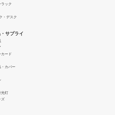
ーラック
ック・デスク
品・サプライ
紙
ア
ーカード
品・カバー
ル
蛍光灯
ッズ