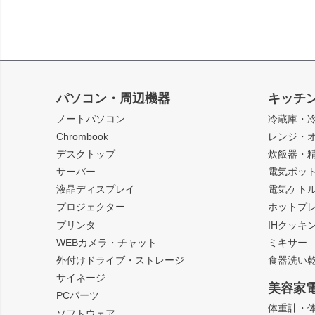
パソコン・周辺機器
キッチ
ノートパソコン
冷蔵庫・
Chrombook
レンジ・
デスクトップ
炊飯器・
サーバー
電気ポッ
液晶ディスプレイ
電気ケト
プロジェクター
ホットプ
プリンタ
IHクッキ
WEBカメラ・チャット
ミキサー
外付けドライブ・ストレージ
食器洗い
サイネージ
美容家
PCパーツ
体重計・
ソフトウェア