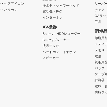
ー・ヘアアイロン
サーバ
浄水器・シャワーヘッド
ー・バリカン
チェア
電話機・FAX
OAラ
インターホン
工具
AV機器
消耗
Blu-ray・HDDレコーダー
印刷用
Blu-rayプレーヤー
メディ
液晶テレビ
メモリ
ヘッドホン・イヤホン
電池
スピーカー
収納用
バッグ
ケーブ
計測器
電球・
防犯グ