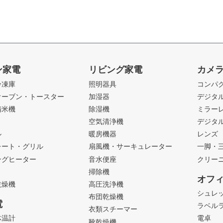
ン家電
リビング家電
カメ
冷凍庫
照明器具
コンパ
オーブン・トースター
加湿器
デジタ
精米機
除湿機
ミラー
ト
空気清浄機
デジタ
ル
暖房機器
レンズ
レート・グリル
扇風機・サーキュレーター
一脚・
ングヒーター
音水便座
クリー
掃除機
オフ
乾燥機
高圧洗浄機
シュレ
布団乾燥機
電
ラベル
衣類スチーマー
体温計
電卓
靴乾燥機