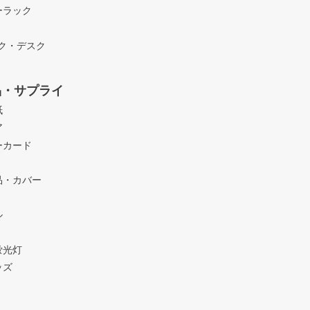
ーラック
ック・デスク
品・サプライ
紙
ア
ーカード
品・カバー
ル
蛍光灯
ッズ