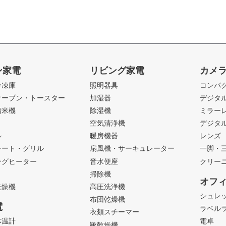
ン家電
リビング家電
カメ
冷凍庫
照明器具
コンパ
オーブン・トースター
加湿器
デジタ
精米機
除湿機
ミラー
ト
空気清浄機
デジタ
ル
暖房機器
レンズ
レート・グリル
扇風機・サーキュレーター
一脚・
ングヒーター
音水便座
クリー
掃除機
オフ
乾燥機
高圧洗浄機
シュレ
布団乾燥機
電
ラベル
衣類スチーマー
体温計
電卓
靴乾燥機