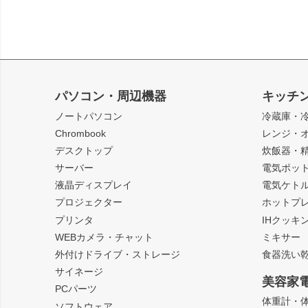
パソコン・周辺機器
キッチ
ノートパソコン
冷蔵庫・
Chrombook
レンジ・
デスクトップ
炊飯器・
サーバー
電気ポッ
液晶ディスプレイ
電気ケト
プロジェクター
ホットプ
プリンタ
IHクッキ
WEBカメラ・チャット
ミキサー
外付けドライブ・ストレージ
食器洗い
サイネージ
美容家
PCパーツ
体重計・
ソフトウェア