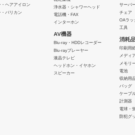
ー・ヘアアイロン
サーバ
浄水器・シャワーヘッド
ー・バリカン
チェア
電話機・FAX
OAラ
インターホン
工具
AV機器
消耗
Blu-ray・HDDレコーダー
印刷用
Blu-rayプレーヤー
メディ
液晶テレビ
メモリ
ヘッドホン・イヤホン
電池
スピーカー
収納用
バッグ
ケーブ
計測器
電球・
防犯グ