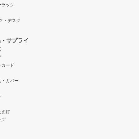
ーラック
ック・デスク
品・サプライ
紙
ア
ーカード
品・カバー
ル
蛍光灯
ッズ