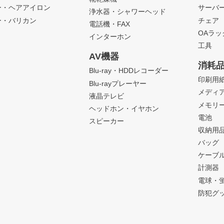
ー・ヘアアイロン
サーバ
浄水器・シャワーヘッド
ー・バリカン
チェア
電話機・FAX
OAラ
インターホン
工具
AV機器
消耗
Blu-ray・HDDレコーダー
印刷用
Blu-rayプレーヤー
メディ
液晶テレビ
メモリ
ヘッドホン・イヤホン
電池
スピーカー
収納用
バッグ
ケーブ
計測器
電球・
防犯グ