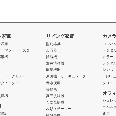
ン家電
リビング家電
カメ
冷凍庫
照明器具
コンパ
オーブン・トースター
加湿器
デジタ
精米機
除湿機
ミラー
ト
空気清浄機
デジタ
ル
暖房機器
レンズ
レート・グリル
扇風機・サーキュレーター
一脚・
ングヒーター
音水便座
クリー
掃除機
オフ
乾燥機
高圧洗浄機
シュレ
布団乾燥機
電
ラベル
衣類スチーマー
体温計
電卓
靴乾燥機