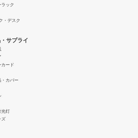
ーラック
ック・デスク
品・サプライ
紙
ア
ーカード
品・カバー
ル
蛍光灯
ッズ