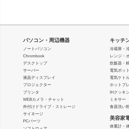
パソコン・周辺機器
キッチ
ノートパソコン
冷蔵庫・
Chrombook
レンジ・
デスクトップ
炊飯器・
サーバー
電気ポッ
液晶ディスプレイ
電気ケト
プロジェクター
ホットプ
プリンタ
IHクッキ
WEBカメラ・チャット
ミキサー
外付けドライブ・ストレージ
食器洗い
サイネージ
美容家
PCパーツ
体重計・
ソフトウェア