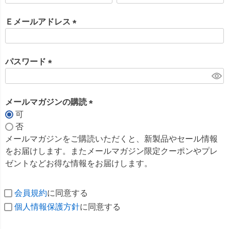
必
須
Ｅメールアドレス
)
(
必
須
パスワード
)
(
必
須
メールマガジンの購読
)
可
(
否
必
メールマガジンをご購読いただくと、新製品やセール情報
須
をお届けします。またメールマガジン限定クーポンやプレ
)
ゼントなどお得な情報をお届けします。
会員規約
に同意する
個人情報保護方針
に同意する