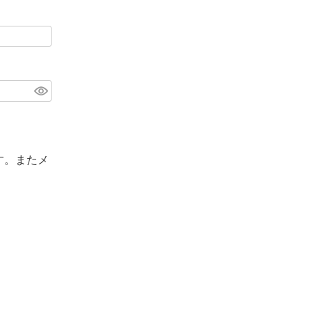
す。またメ
。