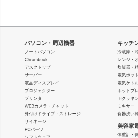
パソコン・周辺機器
キッチ
ノートパソコン
冷蔵庫・
Chrombook
レンジ・
デスクトップ
炊飯器・
サーバー
電気ポッ
液晶ディスプレイ
電気ケト
プロジェクター
ホットプ
プリンタ
IHクッキ
WEBカメラ・チャット
ミキサー
外付けドライブ・ストレージ
食器洗い
サイネージ
美容家
PCパーツ
体重計・
ソフトウェア