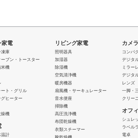
ン家電
リビング家電
カメ
冷凍庫
照明器具
コンパ
オーブン・トースター
加湿器
デジタ
精米機
除湿機
ミラー
ト
空気清浄機
デジタ
ル
暖房機器
レンズ
レート・グリル
扇風機・サーキュレーター
一脚・
ングヒーター
音水便座
クリー
掃除機
オフ
乾燥機
高圧洗浄機
シュレ
布団乾燥機
電
ラベル
衣類スチーマー
体温計
電卓
靴乾燥機