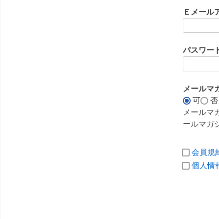
須
Ｅメール
)
パスワー
メールマ
可
否
メールマ
ールマガ
会員規
個人情