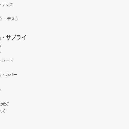
ーラック
ック・デスク
品・サプライ
紙
ア
ーカード
品・カバー
ル
蛍光灯
ッズ