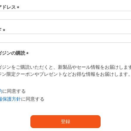
アドレス
(
必
須
ド
)
(
必
須
ガジンの購読
)
(
ガジンをご購読いただくと、新製品やセール情報をお届けしま
必
ジン限定クーポンやプレゼントなどお得な情報をお届けします
須
)
約
に同意する
報保護方針
に同意する
登録