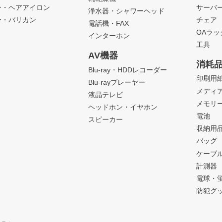
ー・ヘアアイロン
サーバ
浄水器・シャワーヘッド
ー・バリカン
チェア
電話機・FAX
OAラ
インターホン
工具
AV機器
消耗
Blu-ray・HDDレコーダー
印刷用
Blu-rayプレーヤー
メディ
液晶テレビ
メモリ
ヘッドホン・イヤホン
電池
スピーカー
収納用
バッグ
ケーブ
計測器
電球・
防犯グ