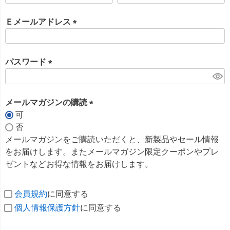
必
須
Ｅメールアドレス
)
(
必
須
パスワード
)
(
必
須
メールマガジンの購読
)
可
(
否
必
メールマガジンをご購読いただくと、新製品やセール情報
須
をお届けします。またメールマガジン限定クーポンやプレ
)
ゼントなどお得な情報をお届けします。
会員規約
に同意する
個人情報保護方針
に同意する