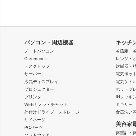
パソコン・周辺機器
キッチ
ノートパソコン
冷蔵庫・
Chrombook
レンジ・
デスクトップ
炊飯器・
サーバー
電気ポッ
液晶ディスプレイ
電気ケト
プロジェクター
ホットプ
プリンタ
IHクッキ
WEBカメラ・チャット
ミキサー
外付けドライブ・ストレージ
食器洗い
サイネージ
美容家
PCパーツ
体重計・
ソフトウェア