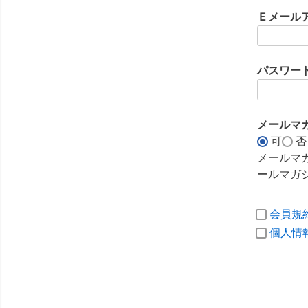
須
Ｅメール
)
パスワー
メールマ
可
否
メールマ
ールマガ
会員規
個人情