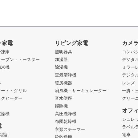
ン家電
リビング家電
カメ
冷凍庫
照明器具
コンパ
オーブン・トースター
加湿器
デジタ
精米機
除湿機
ミラー
ト
空気清浄機
デジタ
ル
暖房機器
レンズ
レート・グリル
扇風機・サーキュレーター
一脚・
ングヒーター
音水便座
クリー
掃除機
オフ
乾燥機
高圧洗浄機
シュレ
布団乾燥機
電
ラベル
衣類スチーマー
体温計
電卓
靴乾燥機