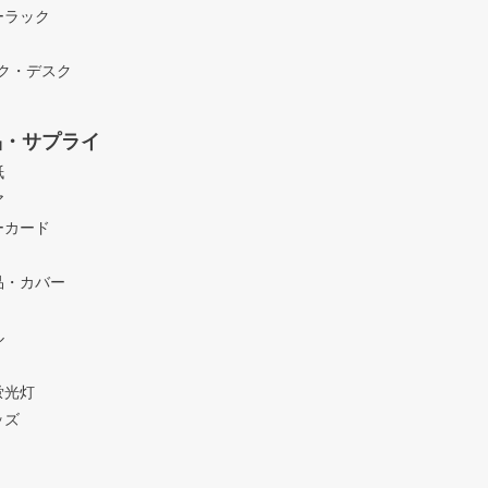
ーラック
ック・デスク
品・サプライ
紙
ア
ーカード
品・カバー
ル
蛍光灯
ッズ