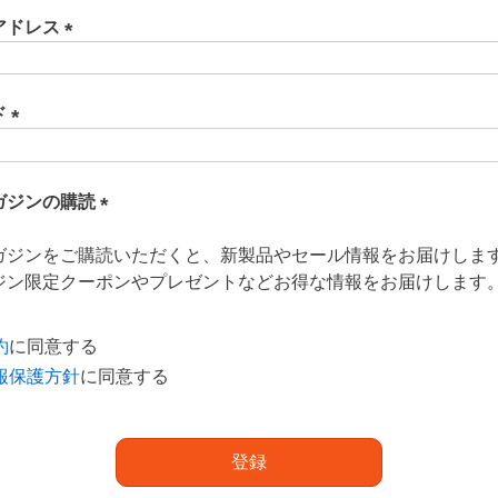
アドレス
(
必
須
ド
)
(
必
須
ガジンの購読
)
(
ガジンをご購読いただくと、新製品やセール情報をお届けしま
必
ジン限定クーポンやプレゼントなどお得な情報をお届けします
須
)
約
に同意する
報保護方針
に同意する
登録