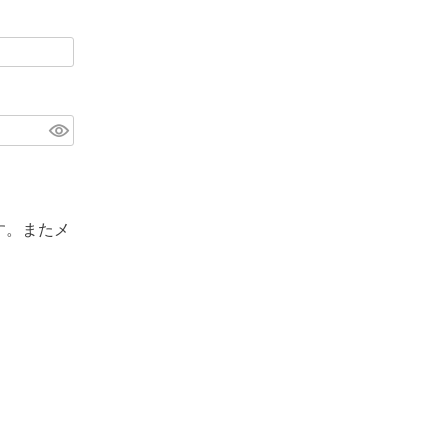
す。またメ
。