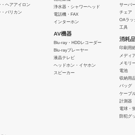
ー・ヘアアイロン
サーバ
浄水器・シャワーヘッド
ー・バリカン
チェア
電話機・FAX
OAラ
インターホン
工具
AV機器
消耗
Blu-ray・HDDレコーダー
印刷用
Blu-rayプレーヤー
メディ
液晶テレビ
メモリ
ヘッドホン・イヤホン
電池
スピーカー
収納用
バッグ
ケーブ
計測器
電球・
防犯グ