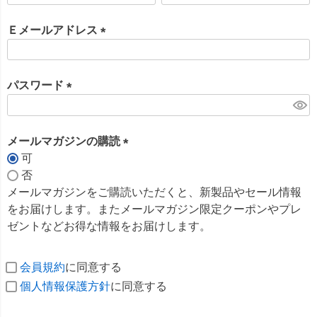
必
須
Ｅメールアドレス
)
(
必
須
パスワード
)
(
必
須
メールマガジンの購読
)
可
(
否
必
メールマガジンをご購読いただくと、新製品やセール情報
須
をお届けします。またメールマガジン限定クーポンやプレ
)
ゼントなどお得な情報をお届けします。
会員規約
に同意する
個人情報保護方針
に同意する