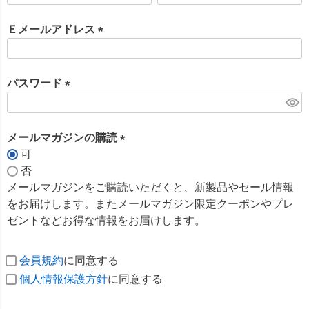
必
須
Ｅメールアドレス
)
(
必
須
パスワード
)
(
必
須
メールマガジンの購読
)
可
(
否
必
メールマガジンをご購読いただくと、新製品やセール情報
須
をお届けします。またメールマガジン限定クーポンやプレ
)
ゼントなどお得な情報をお届けします。
会員規約
に同意する
個人情報保護方針
に同意する