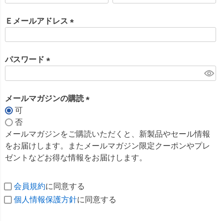
必
須
Ｅメールアドレス
)
(
必
須
パスワード
)
(
必
須
メールマガジンの購読
)
可
(
否
必
メールマガジンをご購読いただくと、新製品やセール情報
須
をお届けします。またメールマガジン限定クーポンやプレ
)
ゼントなどお得な情報をお届けします。
会員規約
に同意する
個人情報保護方針
に同意する