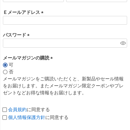
必
須
Ｅメールアドレス
)
(
必
須
パスワード
)
(
必
須
メールマガジンの購読
)
可
(
否
必
メールマガジンをご購読いただくと、新製品やセール情報
須
をお届けします。またメールマガジン限定クーポンやプレ
)
ゼントなどお得な情報をお届けします。
会員規約
に同意する
個人情報保護方針
に同意する