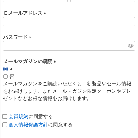
必
須
Ｅメールアドレス
)
(
必
須
パスワード
)
(
必
須
メールマガジンの購読
)
可
(
否
必
メールマガジンをご購読いただくと、新製品やセール情報
須
をお届けします。またメールマガジン限定クーポンやプレ
)
ゼントなどお得な情報をお届けします。
会員規約
に同意する
個人情報保護方針
に同意する