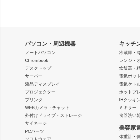
パソコン・周辺機器
キッチ
ノートパソコン
冷蔵庫・
Chrombook
レンジ・
デスクトップ
炊飯器・
サーバー
電気ポッ
液晶ディスプレイ
電気ケト
プロジェクター
ホットプ
プリンタ
IHクッキ
WEBカメラ・チャット
ミキサー
外付けドライブ・ストレージ
食器洗い
サイネージ
美容家
PCパーツ
体重計・
ソフトウェア