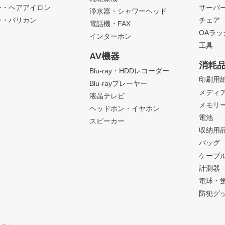
ー・ヘアアイロン
サーバ
浄水器・シャワーヘッド
ー・バリカン
チェア
電話機・FAX
OAラ
インターホン
工具
AV機器
消耗
Blu-ray・HDDレコーダー
印刷用
Blu-rayプレーヤー
メディ
液晶テレビ
メモリ
ヘッドホン・イヤホン
電池
スピーカー
収納用
バッグ
ケーブ
計測器
電球・
防犯グ