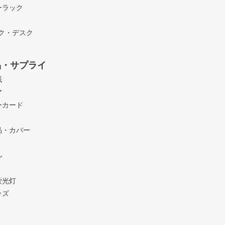
ーラック
ック・デスク
品・サプライ
紙
ア
ーカード
品・カバー
ル
蛍光灯
ッズ