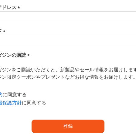
アドレス
(
必
須
ド
)
(
必
須
ガジンの購読
)
(
ガジンをご購読いただくと、新製品やセール情報をお届けしま
必
ジン限定クーポンやプレゼントなどお得な情報をお届けします
須
)
約
に同意する
報保護方針
に同意する
登録