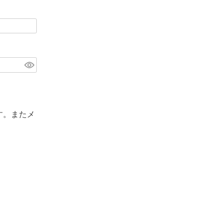
す。またメ
。