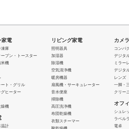
ン家電
リビング家電
カメ
冷凍庫
照明器具
コンパ
オーブン・トースター
加湿器
デジタ
精米機
除湿機
ミラー
ト
空気清浄機
デジタ
ル
暖房機器
レンズ
レート・グリル
扇風機・サーキュレーター
一脚・
ングヒーター
音水便座
クリー
掃除機
オフ
乾燥機
高圧洗浄機
シュレ
布団乾燥機
電
ラベル
衣類スチーマー
体温計
電卓
靴乾燥機