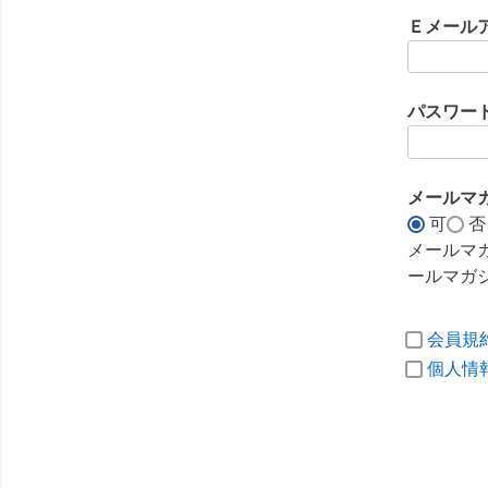
須
Ｅメール
)
パスワー
メールマ
可
否
メールマ
ールマガ
会員規
個人情