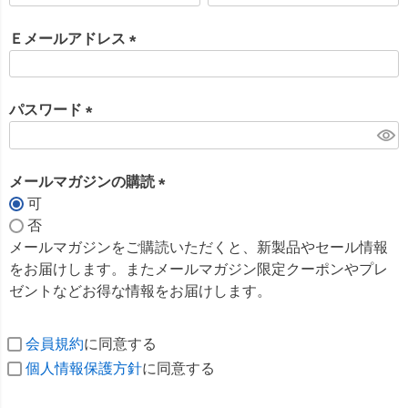
必
須
Ｅメールアドレス
)
(
必
須
パスワード
)
(
必
須
メールマガジンの購読
)
可
(
否
必
メールマガジンをご購読いただくと、新製品やセール情報
須
をお届けします。またメールマガジン限定クーポンやプレ
)
ゼントなどお得な情報をお届けします。
会員規約
に同意する
個人情報保護方針
に同意する