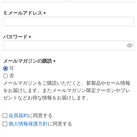
必
須
Ｅメールアドレス
)
(
必
須
パスワード
)
(
必
須
メールマガジンの購読
)
可
(
否
必
メールマガジンをご購読いただくと、新製品やセール情報
須
をお届けします。またメールマガジン限定クーポンやプレ
)
ゼントなどお得な情報をお届けします。
会員規約
に同意する
個人情報保護方針
に同意する