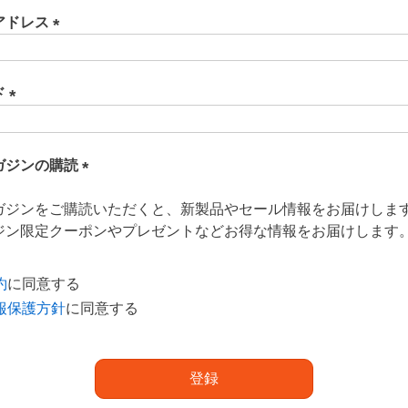
アドレス
(
必
須
ド
)
(
必
須
ガジンの購読
)
(
ガジンをご購読いただくと、新製品やセール情報をお届けしま
必
ジン限定クーポンやプレゼントなどお得な情報をお届けします
須
)
約
に同意する
報保護方針
に同意する
登録