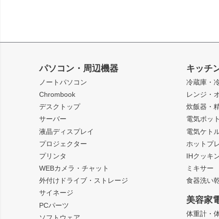
パソコン・周辺機器
キッチ
ノートパソコン
冷蔵庫・
Chrombook
レンジ・
デスクトップ
炊飯器・
サーバー
電気ポッ
液晶ディスプレイ
電気ケト
プロジェクター
ホットプ
プリンタ
IHクッキ
WEBカメラ・チャット
ミキサー
外付けドライブ・ストレージ
食器洗い
サイネージ
美容家
PCパーツ
体重計・
ソフトウェア