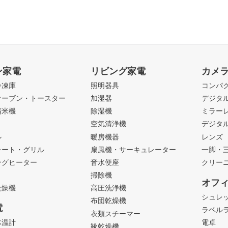
ン家電
リビング家電
カメ
冷凍庫
照明器具
コンパ
オーブン・トースター
加湿器
デジタ
精米機
除湿機
ミラー
ト
空気清浄機
デジタ
ル
暖房機器
レンズ
レート・グリル
扇風機・サーキュレーター
一脚・
ングヒーター
音水便座
クリー
掃除機
オフ
乾燥機
高圧洗浄機
シュレ
布団乾燥機
電
ラベル
衣類スチーマー
体温計
電卓
靴乾燥機