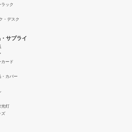
ーラック
ック・デスク
品・サプライ
紙
ア
ーカード
品・カバー
ル
蛍光灯
ッズ