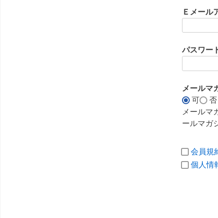
須
Ｅメール
)
パスワー
メールマ
可
否
メールマ
ールマガ
会員規
個人情