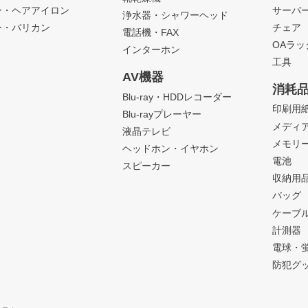
ー・ヘアアイロン
サーバ
浄水器・シャワーヘッド
ー・バリカン
チェア
電話機・FAX
OAラ
インターホン
工具
AV機器
消耗
Blu-ray・HDDレコーダー
印刷用
Blu-rayプレーヤー
メディ
液晶テレビ
メモリ
ヘッドホン・イヤホン
電池
スピーカー
収納用
バッグ
ケーブ
計測器
電球・
防犯グ