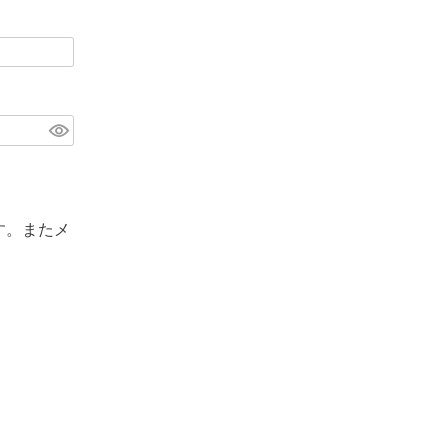
す。またメ
。