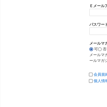
須
Ｅメール
)
パスワー
メールマ
可
否
メールマ
ールマガ
会員規
個人情