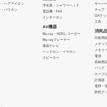
ー・ヘアアイロン
サーバ
浄水器・シャワーヘッド
ー・バリカン
チェア
電話機・FAX
OAラ
インターホン
工具
AV機器
消耗
Blu-ray・HDDレコーダー
印刷用
Blu-rayプレーヤー
メディ
液晶テレビ
メモリ
ヘッドホン・イヤホン
電池
スピーカー
収納用
バッグ
ケーブ
計測器
電球・
防犯グ