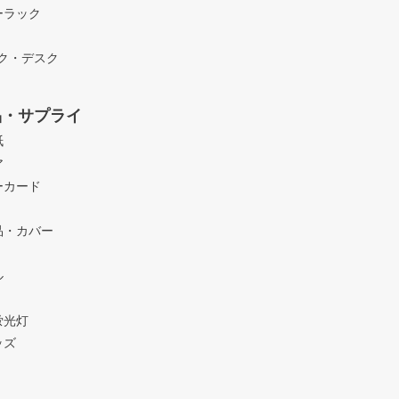
ーラック
ック・デスク
品・サプライ
紙
ア
ーカード
品・カバー
ル
蛍光灯
ッズ