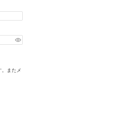
す。またメ
。