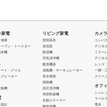
ン家電
リビング家電
カメ
冷凍庫
照明器具
コンパ
オーブン・トースター
加湿器
デジタ
精米機
除湿機
ミラー
ト
空気清浄機
デジタ
ル
暖房機器
レンズ
レート・グリル
扇風機・サーキュレーター
一脚・
ングヒーター
音水便座
クリー
掃除機
オフ
乾燥機
高圧洗浄機
シュレ
布団乾燥機
電
ラベル
衣類スチーマー
体温計
電卓
靴乾燥機