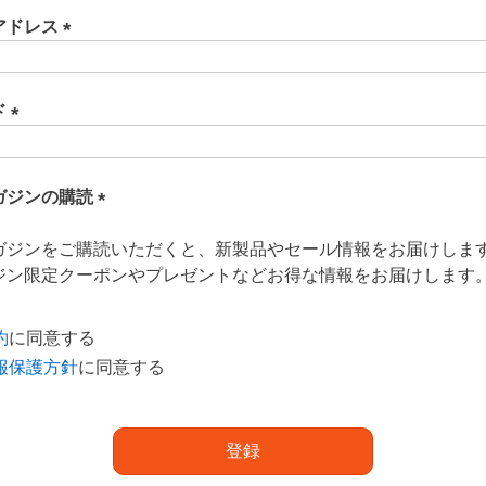
アドレス
(
必
須
ド
)
(
必
須
ガジンの購読
)
(
ガジンをご購読いただくと、新製品やセール情報をお届けしま
必
ジン限定クーポンやプレゼントなどお得な情報をお届けします
須
)
約
に同意する
報保護方針
に同意する
登録