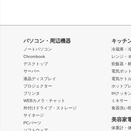
パソコン・周辺機器
キッチ
ノートパソコン
冷蔵庫・
Chrombook
レンジ・
デスクトップ
炊飯器・
サーバー
電気ポッ
液晶ディスプレイ
電気ケト
プロジェクター
ホットプ
プリンタ
IHクッキ
WEBカメラ・チャット
ミキサー
外付けドライブ・ストレージ
食器洗い
サイネージ
美容家
PCパーツ
体重計・
ソフトウェア