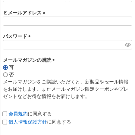
必
須
Ｅメールアドレス
)
(
必
須
パスワード
)
(
必
須
メールマガジンの購読
)
可
(
否
必
メールマガジンをご購読いただくと、新製品やセール情報
須
をお届けします。またメールマガジン限定クーポンやプレ
)
ゼントなどお得な情報をお届けします。
会員規約
に同意する
個人情報保護方針
に同意する