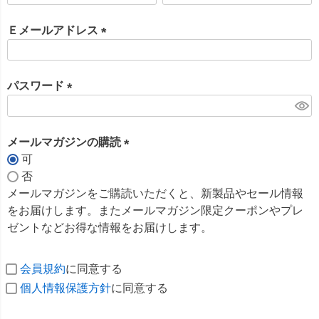
必
須
Ｅメールアドレス
)
(
必
須
パスワード
)
(
必
須
メールマガジンの購読
)
可
(
否
必
メールマガジンをご購読いただくと、新製品やセール情報
須
をお届けします。またメールマガジン限定クーポンやプレ
)
ゼントなどお得な情報をお届けします。
会員規約
に同意する
個人情報保護方針
に同意する