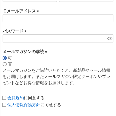
必
須
Ｅメールアドレス
)
(
必
須
パスワード
)
(
必
須
メールマガジンの購読
)
可
(
否
必
メールマガジンをご購読いただくと、新製品やセール情報
須
をお届けします。またメールマガジン限定クーポンやプレ
)
ゼントなどお得な情報をお届けします。
会員規約
に同意する
個人情報保護方針
に同意する