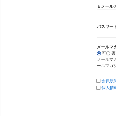
須
Ｅメール
)
パスワー
メールマ
可
否
メールマ
ールマガ
会員規
個人情