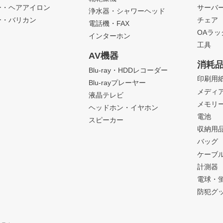
ー・ヘアアイロン
サーバ
浄水器・シャワーヘッド
ー・バリカン
チェア
電話機・FAX
OAラ
インターホン
工具
AV機器
消耗
Blu-ray・HDDレコーダー
印刷用
Blu-rayプレーヤー
メディ
液晶テレビ
メモリ
ヘッドホン・イヤホン
電池
スピーカー
収納用
バッグ
ケーブ
計測器
電球・
防犯グ