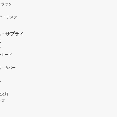
ーラック
ック・デスク
品・サプライ
紙
ア
ーカード
品・カバー
ル
蛍光灯
ッズ