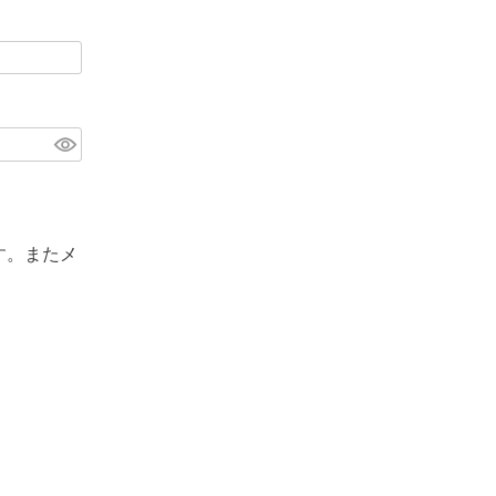
す。またメ
。