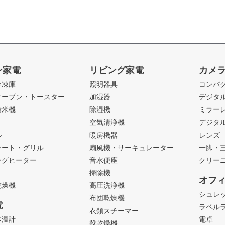
ン家電
リビング家電
カメ
冷凍庫
照明器具
コンパ
オーブン・トースター
加湿器
デジタ
精米機
除湿機
ミラー
ト
空気清浄機
デジタ
ル
暖房機器
レンズ
レート・グリル
扇風機・サーキュレーター
一脚・
ングヒーター
音水便座
クリー
掃除機
オフ
乾燥機
高圧洗浄機
シュレ
布団乾燥機
電
ラベル
衣類スチーマー
体温計
電卓
靴乾燥機