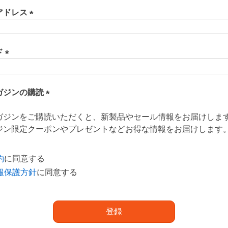
アドレス
(
必
須
ド
)
(
必
須
ガジンの購読
)
(
ガジンをご購読いただくと、新製品やセール情報をお届けしま
必
ジン限定クーポンやプレゼントなどお得な情報をお届けします
須
)
約
に同意する
報保護方針
に同意する
登録