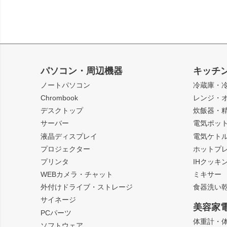
パソコン・周辺機器
キッチ
ノートパソコン
冷蔵庫・
Chrombook
レンジ・
デスクトップ
炊飯器・
サーバー
電気ポッ
液晶ディスプレイ
電気ケト
プロジェクター
ホットプ
プリンタ
IHクッキ
WEBカメラ・チャット
ミキサー
外付けドライブ・ストレージ
食器洗い
サイネージ
美容家
PCパーツ
体重計・
ソフトウェア