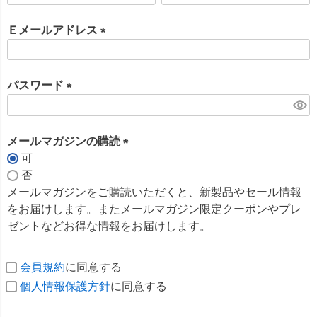
必
須
Ｅメールアドレス
)
(
必
須
パスワード
)
(
必
須
メールマガジンの購読
)
可
(
否
必
メールマガジンをご購読いただくと、新製品やセール情報
須
をお届けします。またメールマガジン限定クーポンやプレ
)
ゼントなどお得な情報をお届けします。
会員規約
に同意する
個人情報保護方針
に同意する