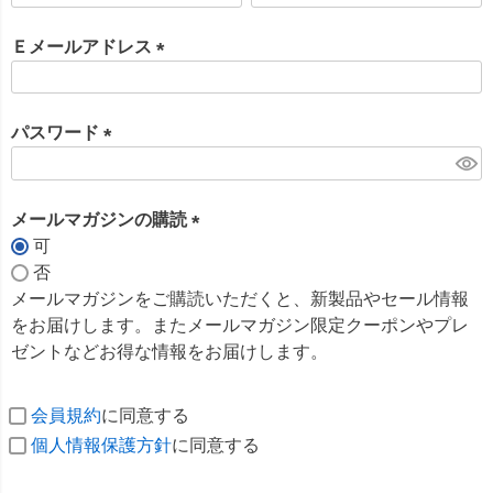
必
須
Ｅメールアドレス
)
(
必
須
パスワード
)
(
必
須
メールマガジンの購読
)
可
(
否
必
メールマガジンをご購読いただくと、新製品やセール情報
須
をお届けします。またメールマガジン限定クーポンやプレ
)
ゼントなどお得な情報をお届けします。
会員規約
に同意する
個人情報保護方針
に同意する