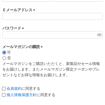
必
須
Ｅメールアドレス
)
(
必
須
パスワード
)
(
必
須
メールマガジンの購読
)
可
(
否
必
メールマガジンをご購読いただくと、新製品やセール情報
須
をお届けします。またメールマガジン限定クーポンやプレ
)
ゼントなどお得な情報をお届けします。
会員規約
に同意する
個人情報保護方針
に同意する