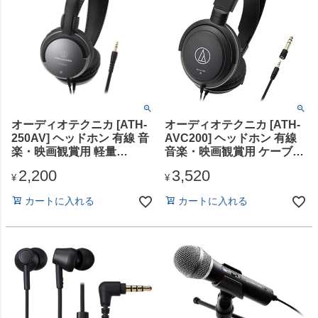
オーディオテクニカ [ATH-
オーディオテクニカ [ATH-
250AV] ヘッドホン 有線 音
AVC200] ヘッドホン 有線
楽・映画観賞用 軽量
音楽・映画観賞用 ケーブル
3.5mm接続 ブラック
3m 3.5mmミニ接続 6.3mm
2,200
3,520
標準変換プラグ付き
¥
¥
カートに入れる
カートに入れる