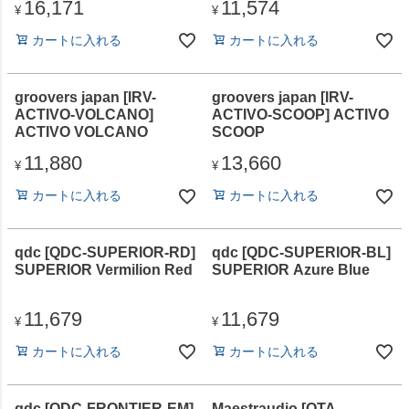
16,171
11,574
¥
¥
カートに入れる
カートに入れる
groovers japan [IRV-
groovers japan [IRV-
ACTIVO-VOLCANO]
ACTIVO-SCOOP] ACTIVO
ACTIVO VOLCANO
SCOOP
11,880
13,660
¥
¥
カートに入れる
カートに入れる
qdc [QDC-SUPERIOR-RD]
qdc [QDC-SUPERIOR-BL]
SUPERIOR Vermilion Red
SUPERIOR Azure Blue
11,679
11,679
¥
¥
カートに入れる
カートに入れる
qdc [QDC-FRONTIER-EM]
Maestraudio [OTA-