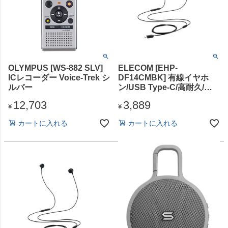
OLYMPUS [WS-882 SLV]
ELECOM [EHP-
ICレコーダー Voice-Trek シ
DF14CMBK] 有線イヤホ
ルバー
ン/USB Type-C/高耐久/カ
ナル/10mmドライバ/ブラッ
12,703
3,889
ク
¥
¥
カートに入れる
カートに入れる