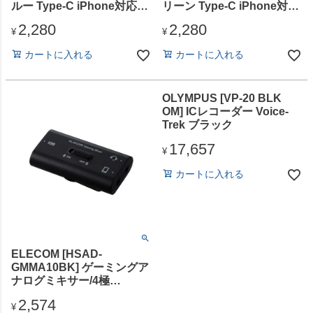
ルー Type-C iPhone対応
リーン Type-C iPhone対応
MUTEボタン付
MUTEボタン付
2,280
2,280
¥
¥
カートに入れる
カートに入れる
OLYMPUS [VP-20 BLK
OM] ICレコーダー Voice-
Trek ブラック
17,657
¥
カートに入れる
ELECOM [HSAD-
GMMA10BK] ゲーミングア
ナログミキサー/4極
φ3.5mm/PlayStation(R)4/5/
2,574
NINTENDO SWITCH(TM)
¥