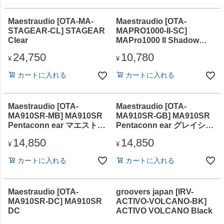
Maestraudio [OTA-MA-
Maestraudio [OTA-
STAGEAR-CL] STAGEAR
MAPRO1000-II-SC]
Clear
MAPro1000 II Shadow
Crown
24,750
10,780
¥
¥
カートに入れる
カートに入れる
Maestraudio [OTA-
Maestraudio [OTA-
MA910SR-MB] MA910SR
MA910SR-GB] MA910SR
Pentaconn ear マエストロ
Pentaconn ear グレイシア
ブルー
ブルー
14,850
14,850
¥
¥
カートに入れる
カートに入れる
Maestraudio [OTA-
groovers japan [IRV-
MA910SR-DC] MA910SR
ACTIVO-VOLCANO-BK]
DC
ACTIVO VOLCANO Black