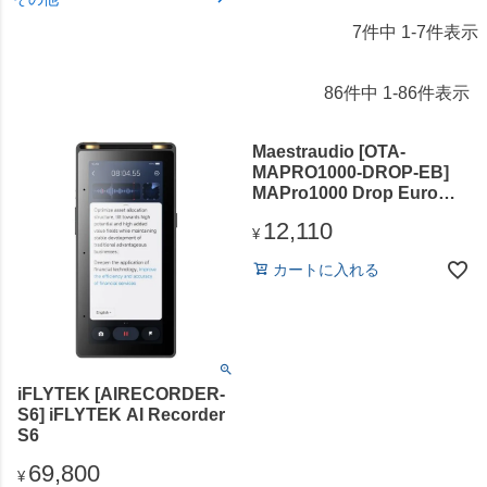
7
件中
1
-
7
件表示
86
件中
1
-
86
件表示
Maestraudio [OTA-
MAPRO1000-DROP-EB]
MAPro1000 Drop Euro
Black
12,110
¥
カートに入れる
iFLYTEK [AIRECORDER-
S6] iFLYTEK AI Recorder
S6
69,800
¥