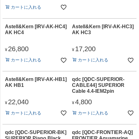
カートに入れる
Astell&Kern [IRV-AK-HC4]
Astell&Kern [IRV-AK-HC3]
AK HC4
AK HC3
26,800
17,200
¥
¥
カートに入れる
カートに入れる
Astell&Kern [IRV-AK-HB1]
qdc [QDC-SUPERIOR-
AK HB1
CABLE44] SUPERIOR
Cable 4.4-IEM2pin
22,040
4,800
¥
¥
カートに入れる
カートに入れる
qdc [QDC-SUPERIOR-BK]
qdc [QDC-FRONTIER-AQ]
SUPERIOR Piano Black
FRONTIER Aquamarine