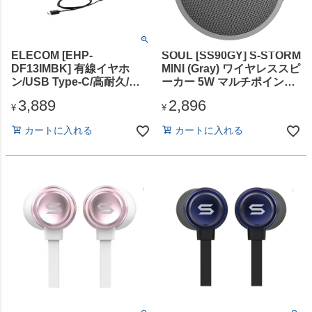
ELECOM [EHP-
SOUL [SS90GY] S-STORM
DF13IMBK] 有線イヤホ
MINI (Gray) ワイヤレススピ
ン/USB Type-C/高耐久/セ
ーカー 5W マルチポイント
ミオープン/14.2mmドライ
IPX6
3,889
2,896
バ/ブラック
¥
¥
カートに入れる
カートに入れる