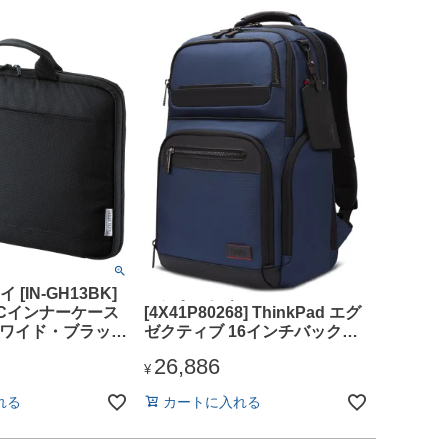
[IN-GH13BK]
レノボ・ジャパン
Cインナーケース
[4X41P80268] ThinkPad エグ
ンチワイド・ブラッ
ゼクティブ 16インチバックパ
ック
26,886
¥
れる
カートに入れる