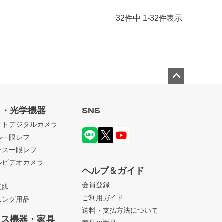
32
件中
1
-
32
件表示
ペー
ジト
ラ・光学機器
SNS
ップ
クトデジタルカメラ
へ
ル一眼レフ
レス一眼レフ
ルビデオカメラ
ヘルプ＆ガイド
会員登録
三脚
ご利用ガイド
ニング用品
送料・支払方法について
ィス機器・家具