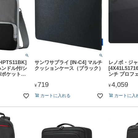
HPTS11BK]
サンワサプライ [IN-C4] マルチ
レノボ・ジャ
ハンドル付/シ
クッションケース（ブラック）
[4X41L51716
/ポケット付/
ンチ プロフ
h/ブラック
ーブケース
719
4,059
¥
¥
カートに入れる
カートに入