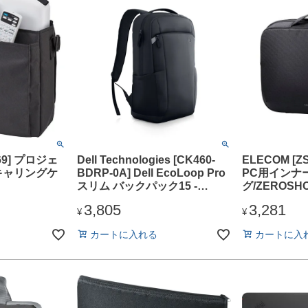
69] プロジェ
Dell Technologies [CK460-
ELECOM [Z
キャリングケ
BDRP-0A] Dell EcoLoop Pro
PC用インナ
スリム バックパック15 -
グ/ZEROS
CP5724S
ル/整理タイプ
3,805
3,281
ブラック
¥
¥
カートに入れる
カートに入