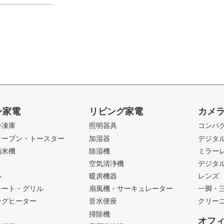
ン家電
リビング家電
カメ
冷凍庫
照明器具
コンパ
オーブン・トースター
加湿器
デジタ
精米機
除湿機
ミラー
ト
空気清浄機
デジタ
ル
暖房機器
レンズ
レート・グリル
扇風機・サーキュレーター
一脚・
ングヒーター
音水便座
クリー
掃除機
オフ