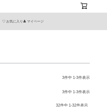
お気に入り
マイページ
3
件中
1
-
3
件表示
3
件中
1
-
3
件表示
32
件中
1
-
32
件表示