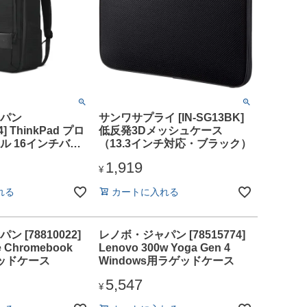
パン
サンワサプライ [IN-SG13BK]
4] ThinkPad プロ
低反発3Dメッシュケース
ル 16インチバッ
（13.3インチ対応・ブラック）
1,919
¥
れる
カートに入れる
 [78810022]
レノボ・ジャパン [78515774]
e Chromebook
Lenovo 300w Yoga Gen 4
ラゲッドケース
Windows用ラゲッドケース
5,547
¥