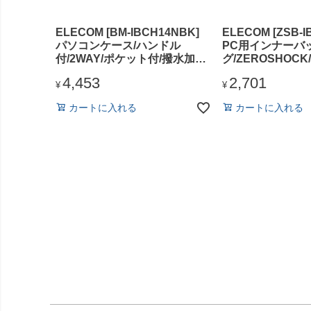
ELECOM [BM-IBCH14NBK]
ELECOM [ZSB-I
パソコンケース/ハンドル
PC用インナーバ
付/2WAY/ポケット付/撥水加
グ/ZEROSHOC
工/14インチ/ブラック
ル/整理タイプ/横型
4,453
2,701
ブラック
¥
¥
カートに入れる
カートに入れる