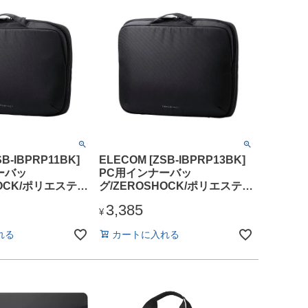
SB-IBPRP11BK]
ELECOM [ZSB-IBPRP13BK]
ーバッ
PC用インナーバッ
HOCK/ポリエステ
グ/ZEROSHOCK/ポリエステ
/横型/11インチ/
ル/整理タイプ/横型/13インチ/
3,385
ブラック
¥
れる
カートに入れる