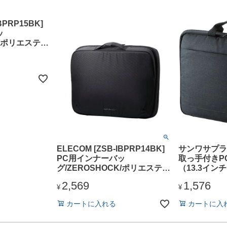
BPRP15BK]
ッ
K/ポリエステ
/15インチ/
ELECOM [ZSB-IBPRP14BK]
サンワサプライ 
PC用インナーバッ
取っ手付きP
グ/ZEROSHOCK/ポリエステ
（13.3イ
ル/整理タイプ/横型/14インチ/
ク）
2,569
1,576
ブラック
¥
¥
カートに入れる
カートに入