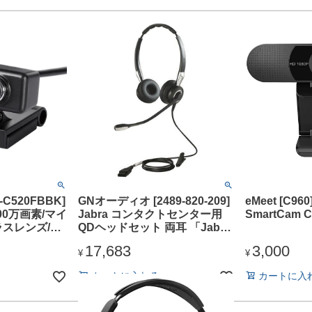
-C520FBBK]
GNオーディオ [2489-820-209]
eMeet [C96
200万画素/マイ
Jabra コンタクトセンター用
SmartCam C
ラスレンズ/ブ
QDヘッドセット 両耳 「Jabra
BIZ 2400II QD Duo NC W」
17,683
3,000
¥
¥
カートに入れる
カートに入