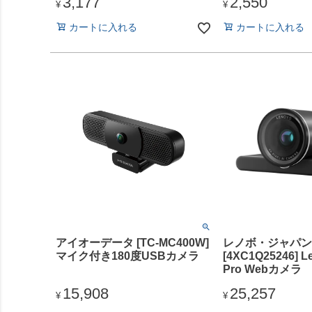
3,177
2,550
ントローラー ミュートスイッ
ングマイク 手元
¥
¥
チ
ー ミュートスイ
カートに入れる
カートに入れる
アイオーデータ [TC-MC400W]
レノボ・ジャパン
マイク付き180度USBカメラ
[4XC1Q25246] L
Pro Webカメラ
15,908
25,257
¥
¥