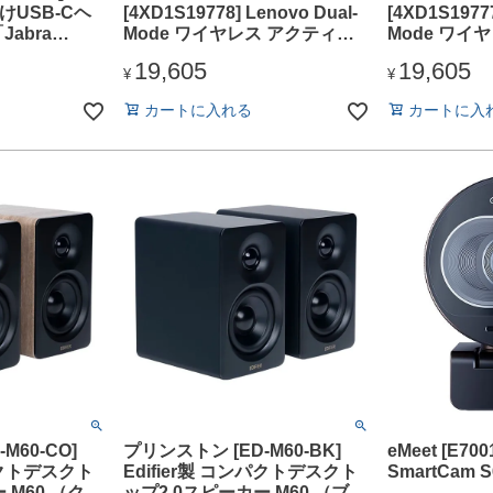
向けUSB-Cヘ
[4XD1S19778] Lenovo Dual-
[4XD1S19777
abra
Mode ワイヤレス アクティブ
Mode ワイ
no USB-C」
ノイズキャンセリング ヘッド
ノイズキャン
19,605
19,605
セット 6550(USB Type-C レシ
セット 6550(
¥
¥
ーバー同梱)
ーバー同梱)
カートに入れる
カートに入
M60-CO]
プリンストン [ED-M60-BK]
eMeet [E70
ンパクトデスクト
Edifier製 コンパクトデスクト
SmartCam S
 M60 （クラ
ップ2.0スピーカー M60 （ブラ