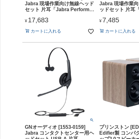
Jabra 現場作業向け無線ヘッド
Jabra 現場作業
セット 片耳「Jabra Perform
ッドセット 片耳「J
45 SE」
Perform 10 Mo
17,683
7,485
¥
¥
カートに入れる
カートに入れる
GNオーディオ [1553-0159]
プリンストン [ED-
Jabra コンタクトセンター用ヘ
Edifier製 コ
ッドセット USB-A 片耳
ップ2.0スピーカー