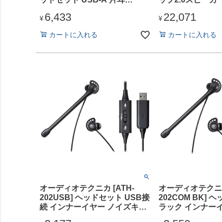
「Jabra BIZ 1500 USB Mono
シックオーク）
6,433
22,071
」
¥
¥
カートに入れる
カートに入れる
オーディオテクニカ [ATH-
オーディオテクニカ 
202USB] ヘッドセット USB接
202COM BK] 
続 インナーイヤー ノイズキャ
ラック インナーイ
ンセリング マイク付き 手元コ
ステレオ4極 ノ