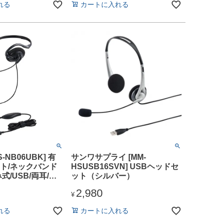
れる
カートに入れる
S-NB06UBK] 有
サンワサプライ [MM-
ト/ネックバンド
HSUSB16SVN] USBヘッドセ
式/USB/両耳/ブ
ット（シルバー）
2,980
¥
れる
カートに入れる