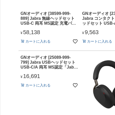
GNオーディオ [38599-999-
GNオーディオ [239
889] Jabra 無線ヘッドセット
Jabra コンタ
USB-C 両耳 MS認定 充電パッ
ッドセット USB-
ド付「Jabra Evolve3 85 MS
定「Jabra BIZ 2
58,138
9,563
Link390c Black WLC chrg」
Duo」
¥
¥
カートに入れる
カートに入れる
GNオーディオ [25089-999-
799] Jabra USBヘッドセット
USB-C/A 両耳 MS認定「Jabra
Evolve2 50 MS Stereo USB
16,691
C/A」
¥
カートに入れる