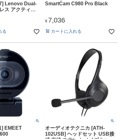
] Lenovo Dual-
SmartCam C980 Pro Black
ヤレス アクティブ
セリング ヘッド
7,036
USB Type-A レシ
¥
れる
カートに入れる
01] EMEET
オーディオテクニカ [ATH-
600
102USB] ヘッドセット USB接
続 有線 ステレオ ノイズキャン