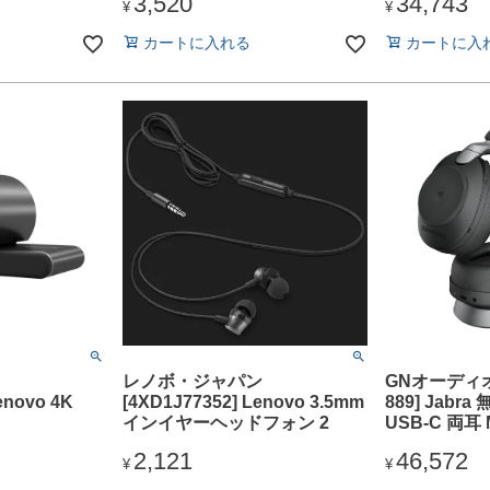
3,520
34,743
コントローラ
ローラー ミュートスイッチ
Mono」
¥
¥
ッチ
カートに入れる
カートに入
レノボ・ジャパン
GNオーディオ [
enovo 4K
[4XD1J77352] Lenovo 3.5mm
889] Jab
インイヤーヘッドフォン 2
USB-C 両耳
ンド付「Jabra
2,121
46,572
Stereo USB-
¥
¥