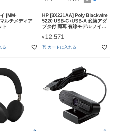
 [MM-
HP [8X231AA] Poly Blackwire
N] マルチメディア
5220 USB-C+USB-A 変換アダ
ット
プタ付 両耳 有線モデル ノイズ
キャンセリングマイク搭載 レ
12,571
ザレットイヤークッション
¥
れる
カートに入れる