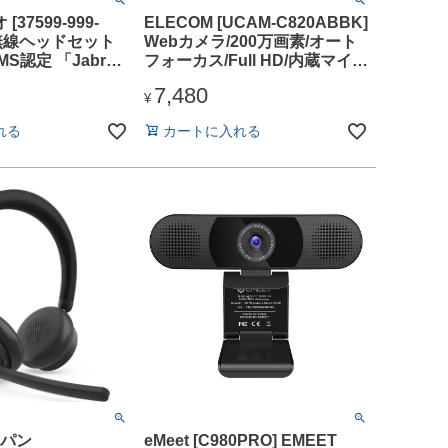
37599-999-
ELECOM [UCAM-C820ABBK]
ra 無線ヘッドセット
Webカメラ/200万画素/オート
MS認定 「Jabra
フォーカス/Full HD/内蔵マイク
MS Link390c
付/ブラック
7,480
¥
れる
カートに入れる
パン
eMeet [C980PRO] EMEET