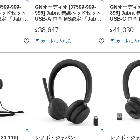
99-999-
GNオーディオ [37599-999-
GNオーディオ [
無線ヘッドセット
999] Jabra 無線ヘッドセット
899] Jab
定 「Jabra
USB-A 両耳 MS認定 「Jabra
USB-C 両耳 
ink390a
Evolve3 75 MS Link390a
Evolve3 75 
38,647
41,030
Black」
Black」
¥
¥
カートに入れる
カートに入
1-119]
レノボ・ジャパン
レノボ・ジャ