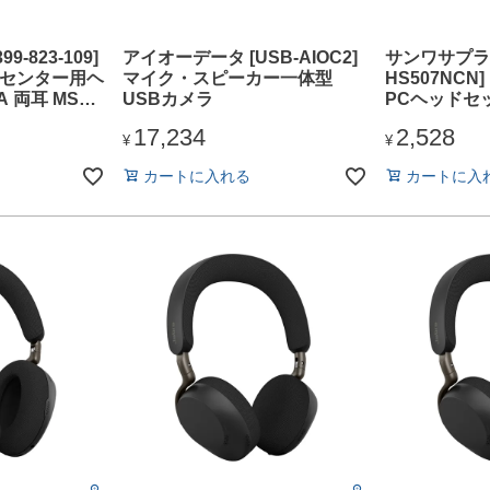
9-823-109]
アイオーデータ [USB-AIOC2]
サンワサプライ
クトセンター用ヘ
マイク・スピーカー一体型
HS507NC
A 両耳 MS認
USBカメラ
PCヘッドセ
300 MS USB
17,234
2,528
¥
¥
カートに入れる
カートに入