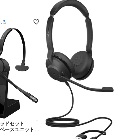
セリング 軽量 手元コントロー
3,960
ラー ミュートスイッチ Type-C
¥
対応変換コード付属
れる
カートに入れる
9653-553-136]
GNオーディオ [23189-999-
線ヘッドセット
779] Jabra USBヘッドセット
片耳 ベースユニット付
USB-C/A 両耳 MS認定「Jabra
gage 65 SE
Evolve2 30 SE MS Stereo