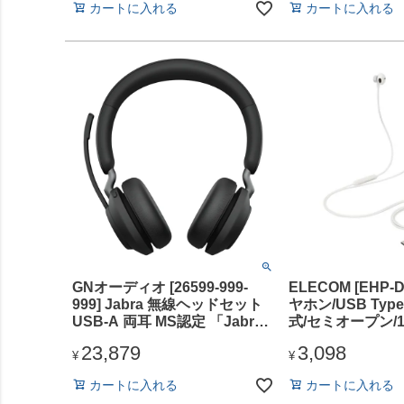
カートに入れる
カートに入れる
GNオーディオ [26599-999-
ELECOM [EHP-D
999] Jabra 無線ヘッドセット
ヤホン/USB Typ
USB-A 両耳 MS認定 「Jabra
式/セミオープン/1
Evolve2 65 MS Stereo USB-A
イバ/シルバー
23,879
3,098
Black」
¥
¥
カートに入れる
カートに入れる