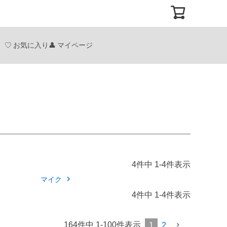
お気に入り
マイページ
4
件中
1
-
4
件表示
マイク
4
件中
1
-
4
件表示
164
件中
1
-
100
件表示
1
2