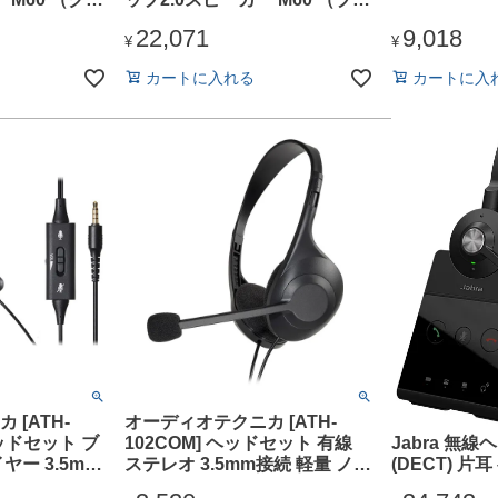
ック）
22,071
9,018
¥
¥
カートに入れる
カートに入
[ATH-
オーディオテクニカ [ATH-
GNオーディオ [
ヘッドセット ブ
102COM] ヘッドセット 有線
Jabra 無
ヤー 3.5mm
ステレオ 3.5mm接続 軽量 ノイ
(DECT) 
イズキャンセリ
ズキャンセリング 手元コント
き「Jabra En