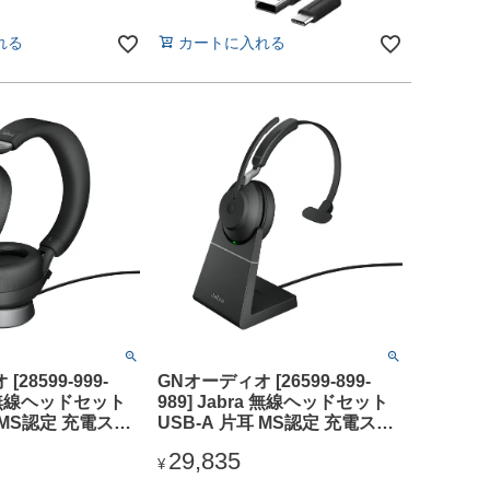
10,383
USB C/A」
¥
れる
カートに入れる
28599-999-
GNオーディオ [26599-899-
ra 無線ヘッドセット
989] Jabra 無線ヘッドセット
 MS認定 充電スタ
USB-A 片耳 MS認定 充電スタ
 Evolve2 85 MS
ンド付「Jabra Evolve2 65 MS
29,835
C Stand Black」
Mono USB-A Stand Black」
¥