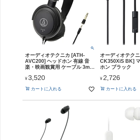
オーディオテクニカ [ATH-
オーディオテクニカ 
AVC200] ヘッドホン 有線 音
CK350XiS BK
楽・映画観賞用 ケーブル 3m
ホン ブラック
3.5mmミニ接続 6.3mm標準変
3,520
2,726
換プラグ付き
¥
¥
カートに入れる
カートに入れる