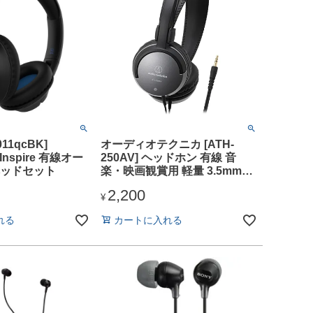
011qcBK]
オーディオテクニカ [ATH-
 Inspire 有線オー
250AV] ヘッドホン 有線 音
ッドセット
楽・映画観賞用 軽量 3.5mm接
続 ブラック
2,200
¥
れる
カートに入れる