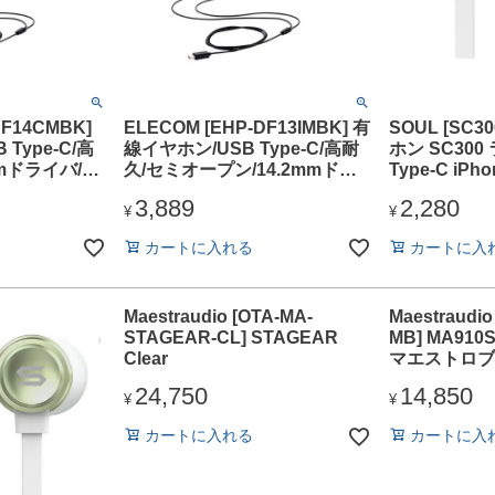
DF14CMBK]
ELECOM [EHP-DF13IMBK] 有
SOUL [SC3
Type-C/高
線イヤホン/USB Type-C/高耐
ホン SC30
mmドライバ/ブ
久/セミオープン/14.2mmドラ
Type-C iP
イバ/ブラック
タン付
3,889
2,280
¥
¥
カートに入れる
カートに入
Maestraudio [OTA-MA-
Maestraudi
STAGEAR-CL] STAGEAR
MB] MA910S
Clear
マエストロブ
24,750
14,850
¥
¥
カートに入れる
カートに入