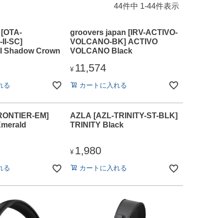
44
件中
1
-
44
件表示
 [OTA-
groovers japan [IRV-ACTIVO-
II-SC]
VOLCANO-BK] ACTIVO
II Shadow Crown
VOLCANO Black
11,574
¥
れる
カートに入れる
RONTIER-EM]
AZLA [AZL-TRINITY-ST-BLK]
merald
TRINITY Black
1,980
¥
れる
カートに入れる