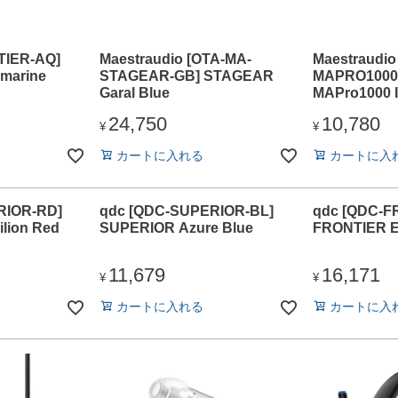
TIER-AQ]
Maestraudio [OTA-MA-
Maestraudio
marine
STAGEAR-GB] STAGEAR
MAPRO1000-
Garal Blue
MAPro1000 
24,750
10,780
¥
¥
カートに入れる
カートに入
RIOR-RD]
qdc [QDC-SUPERIOR-BL]
qdc [QDC-F
lion Red
SUPERIOR Azure Blue
FRONTIER E
11,679
16,171
¥
¥
カートに入れる
カートに入