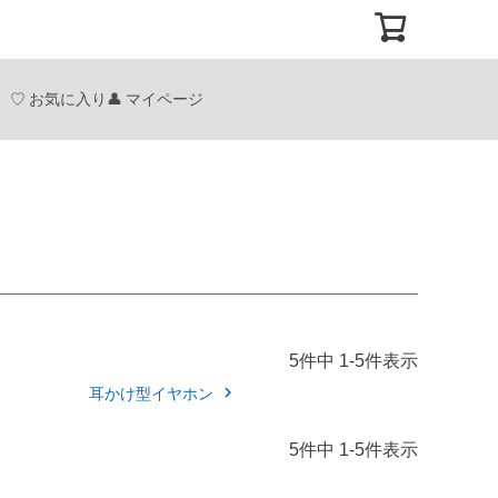
お気に入り
マイページ
5
件中
1
-
5
件表示
耳かけ型イヤホン
5
件中
1
-
5
件表示