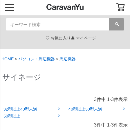
🔍
お気に入り
マイページ
HOME
パソコン・周辺機器
周辺機器
サイネージ
3
件中
1
-
3
件表示
32型以上40型未満
40型以上50型未満
50型以上
3
件中
1
-
3
件表示