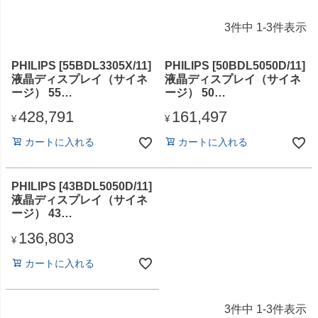
3
件中
1
-
3
件表示
PHILIPS [55BDL3305X/11]
PHILIPS [50BDL5050D/11]
液晶ディスプレイ（サイネ
液晶ディスプレイ（サイネ
ージ） 55
ージ） 50
型/1920×1080/DVI-D、
型/3840×2160/HDMI、
428,791
161,497
HDMI、D-sub、
DisplayPort、USBタイプ
¥
¥
DisplayPort/ブラック/スピ
C/ブラック/スピーカー：あ
カートに入れる
カートに入れる
ーカー：あり/ビデオウォー
り/Android/4K/Wi-Fi
ル専用
PHILIPS [43BDL5050D/11]
液晶ディスプレイ（サイネ
ージ） 43
型/3840×2160/HDMI、
136,803
DisplayPort、USBタイプ
¥
C/ブラック/スピーカー：あ
カートに入れる
り/Android/4K/Wi-Fi
3
件中
1
-
3
件表示