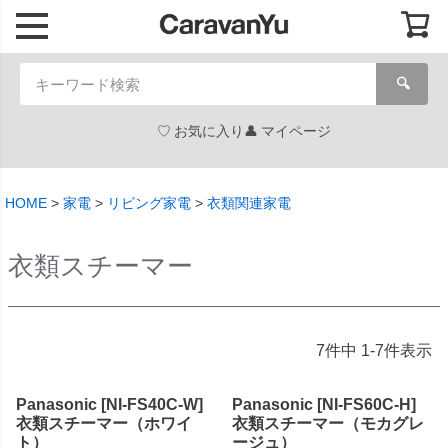
🔍
お気に入り
マイページ
HOME
家電
リビング家電
衣類関連家電
衣類スチーマー
7
件中
1
-
7
件表示
Panasonic [NI-FS40C-W]
Panasonic [NI-FS60C-H]
衣類スチーマー（ホワイ
衣類スチーマー（モカグレ
ト）
ージュ）