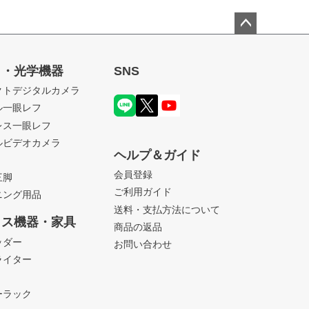
ペー
ジト
ラ・光学機器
SNS
ップ
クトデジタルカメラ
へ
ル一眼レフ
レス一眼レフ
ルビデオカメラ
ヘルプ＆ガイド
会員登録
三脚
ご利用ガイド
ニング用品
送料・支払方法について
ィス機器・家具
商品の返品
ッダー
お問い合わせ
ライター
ーラック