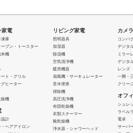
ン家電
リビング家電
カメ
冷凍庫
照明器具
コンパ
オーブン・トースター
加湿器
デジタ
精米機
除湿機
ミラー
ト
空気清浄機
デジタ
ル
暖房機器
レンズ
レート・グリル
扇風機・サーキュレーター
一脚・
ングヒーター
音水便座
クリー
掃除機
オフ
乾燥機
高圧洗浄機
シュレ
布団乾燥機
電
ラベル
衣類スチーマー
体温計
電卓
靴乾燥機
ー・ヘアアイロン
サーバ
浄水器・シャワーヘッド