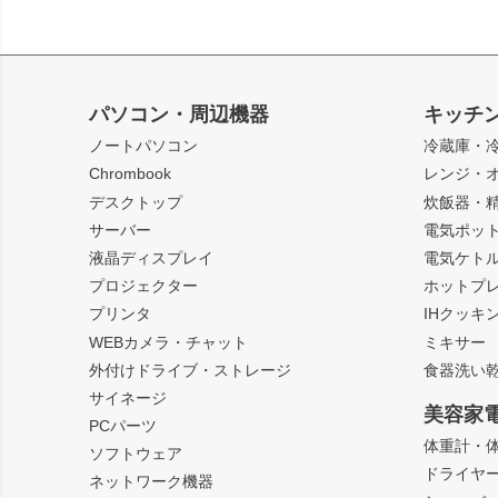
パソコン・周辺機器
キッチ
ノートパソコン
冷蔵庫・
Chrombook
レンジ・
デスクトップ
炊飯器・
サーバー
電気ポッ
液晶ディスプレイ
電気ケト
プロジェクター
ホットプ
プリンタ
IHクッキ
WEBカメラ・チャット
ミキサー
外付けドライブ・ストレージ
食器洗い
サイネージ
美容家
PCパーツ
体重計・
ソフトウェア
ドライヤ
ネットワーク機器