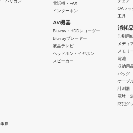
ー・バリカン
チェア
電話機・FAX
OAラ
インターホン
工具
AV機器
消耗
Blu-ray・HDDレコーダー
印刷用
Blu-rayプレーヤー
メディ
液晶テレビ
メモリ
ヘッドホン・イヤホン
電池
スピーカー
収納用
バッグ
ケーブ
計測器
電球・
防犯グ
の取扱