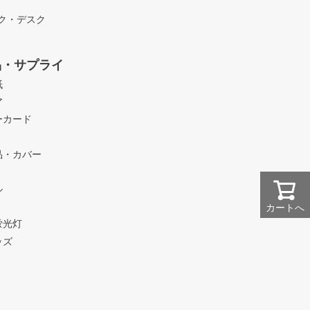
ック・デスク
品・サプライ
紙
ア
ーカード
品・カバー
ル
カートへ
蛍光灯
ッズ