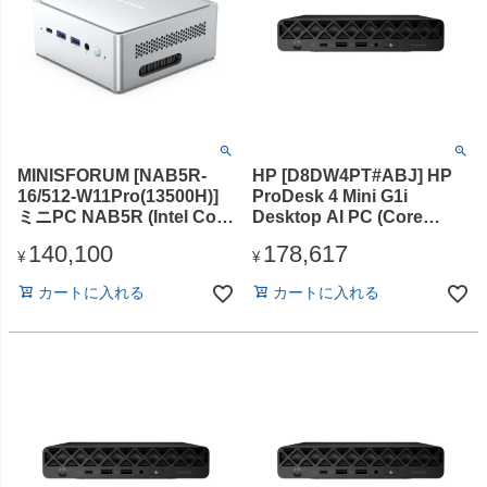
MINISFORUM [NAB5R-
HP [D8DW4PT#ABJ] HP
16/512-W11Pro(13500H)]
ProDesk 4 Mini G1i
ミニPC NAB5R (Intel Core
Desktop AI PC (Core
i5-13500H/メモリ
Ultra5-235T/16GB/SSD・
140,100
178,617
16GB/SSD512GB/光学ドラ
512GB/光学ドライブな
¥
¥
イブ
し/Win11Pro/Office無)
カートに入れる
カートに入れる
無/Windows11Pro/Office
無)