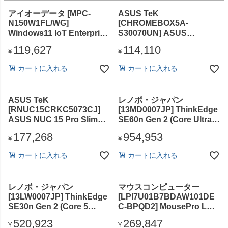
タッチ版)
アイオーデータ [MPC-
ASUS TeK
N150W1FL/WG]
[CHROMEBOX5A-
Windows11 IoT Enterprise
S30070UN] ASUS
搭載ファンレス miniPC
Chromebox 5a(Core i3-
119,627
114,110
(Intel(R) Processor
1315U/8GB/M.2 SSD
¥
¥
N150(4C/4T)Twin
128GB (PCIE)/光学ドライ
カートに入れる
カートに入れる
Lake/16GB/M.2
ブなし/Chrome/Officeなし)
SSD:128GB/光学ドライブ
なし/Windows 11 IoT E
ASUS TeK
レノボ・ジャパン
[RNUC15CRKC5073CJ]
[13MD0007JP] ThinkEdge
ASUS NUC 15 Pro Slim
SE60n Gen 2 (Core Ultra 7
(Intel Core 5 processor
265H/64GB/SSD・
177,268
954,953
210H/16GB/SSD・
1TB/ODDなし/Windows11
¥
¥
512GB/ODDなし/Win11
IoT Enterprise/Officeな
カートに入れる
カートに入れる
Pro/WiFi7/BT)
し/WIFI)
レノボ・ジャパン
マウスコンピューター
[13LW0007JP] ThinkEdge
[LPI7U01B7BDAW101DE
SE30n Gen 2 (Core 5
C-BPQD2] MousePro LP-
120U/32GB/SSD・
I7U01 (Core i7-
520,923
269,847
512GB/ODDな
14700/16GB/SSD・
¥
¥