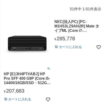
51
件中
1
-
51
件表示
NEC(法人PC) [PC-
M1H53LZ9AH2R] Mate タ
イプML (Core i7-
14700/16GB/SSD512GB/D
285,778
VDスーパーマル
¥
チ/Win11Pro64
カートに入れる
25H2/Office Home &
Business 2024 デジタルア
タッチ版)
HP [E13H4PT#ABJ] HP
Pro SFF 400 G9P (Core i5-
14400/16GB/SSD・512GB/
スーパーマルチドライ
207,683
ブ/Win11Pro/Office無)
¥
カートに入れる