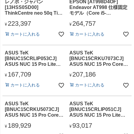
レノボ・ジャパン
EPSON [AT998D4OF]
[13HSS0SD00]
Endeavor AT998 仕様固定
ThinkCentre neo 50q Tiny
モデル（Core i5-
Gen 6 (Core Ultra 7
14500/16GB/SSD・256GB/
223,397
264,757
256V/16GB/SSD・
スーパーマル
¥
¥
512GB/ODDな
チ/Win11Pro64/Office H&B
カートに入れる
カートに入れる
し/Win11Pro/Office H&B
2024/1年お預かり修理/3年
2024)
部品保証）
ASUS TeK
ASUS TeK
[BNUC15CRLIP053CJ]
[BNUC15CRKU7073CJ]
ASUS NUC 15 Pro Lite
ASUS NUC 15 Pro Core
U300/8GB/SSD・
U7-255H/16GB/SSD・
167,709
207,186
512GB/ODD
512GB/ODD
¥
¥
無/Win11Pro/Office
無/Win11Pro/Office
カートに入れる
カートに入れる
無/WiFi6E/BT)
無/WiFi6E/BT
ASUS TeK
ASUS TeK
[BNUC15CRKU5073CJ]
[BNUC15CRLIP051CJ]
ASUS NUC 15 Pro Core
ASUS NUC 15 Pro Lite
U5-225H/16GB/SSD・
U300/8GB/SSD・
189,929
93,017
512GB/ODD
128GB/ODD
¥
¥
無/Win11Pro/Office
無/Win11Pro/Office