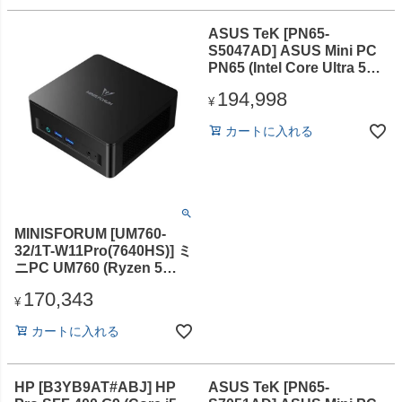
ASUS TeK [PN65-
S5047AD] ASUS Mini PC
PN65 (Intel Core Ultra 5
125H/8GB/M.2 SSD 256GB
194,998
(PCIE)/光学ドライブな
¥
し/Win 11 Pro/Officeなし)
カートに入れる
MINISFORUM [UM760-
32/1T-W11Pro(7640HS)] ミ
ニPC UM760 (Ryzen 5
7640HS/メモリ
170,343
32GB/SSD1TB/光学ドライ
¥
ブ無/Windows 11
カートに入れる
Pro/Office無)
HP [B3YB9AT#ABJ] HP
ASUS TeK [PN65-