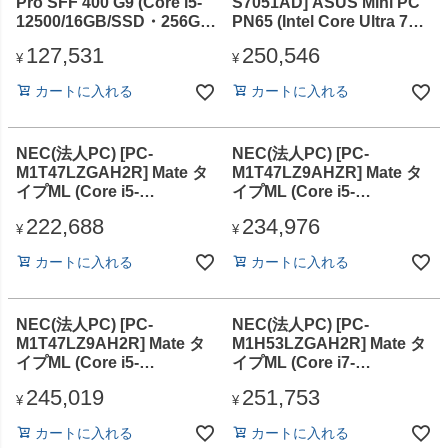
Pro SFF 400 G9 (Core i5-
S7051AD] ASUS Mini PC
12500/16GB/SSD・256GB/
PN65 (Intel Core Ultra 7
スーパーマルチドライ
155H/16GB/M.2 SSD
127,531
250,546
ブ/Win11Pro/Officeなし)
256GB (PCIE)/光学ドライ
¥
¥
ブなし/Win 11 Pro/Officeな
カートに入れる
カートに入れる
し)
NEC(法人PC) [PC-
NEC(法人PC) [PC-
M1T47LZGAH2R] Mate タ
M1T47LZ9AHZR] Mate タ
イプML (Core i5-
イプML (Core i5-
14400/16GB/SSD512GB/D
14400/16GB/SSD256GB/D
222,688
234,976
VDスーパーマル
VDスーパーマル
¥
¥
チ/Win11Pro64
チ/Win11Pro64
カートに入れる
カートに入れる
25H2/Office無)
25H2/Office Home &
Business 2024 デジタルア
タッチ版)
NEC(法人PC) [PC-
NEC(法人PC) [PC-
M1T47LZ9AH2R] Mate タ
M1H53LZGAH2R] Mate タ
イプML (Core i5-
イプML (Core i7-
14400/16GB/SSD512GB/D
14700/16GB/SSD512GB/D
245,019
251,753
VDスーパーマル
VDスーパーマル
¥
¥
チ/Win11Pro64
チ/Win11Pro64
カートに入れる
カートに入れる
25H2/Office Home &
25H2/Office無)