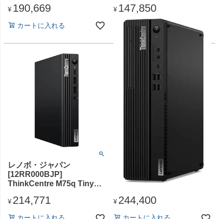
12500/16GB/SSD・256GB/
G96/12GB/256GB/Android
190,669
147,850
スーパーマルチドライ
14/6.78型/SIMスロット:あ
¥
¥
ブ/Win11Pro/Office無)
り/Wi-Fi・LTE対応)
カートに入れる
カートに入れる
レノボ・ジャパン
レノボ・ジャパン
[12RR000BJP]
[12U20003JP]
ThinkCentre M75q Tiny
ThinkCentre M70s Small
Gen 5 (Ryzen 7 PRO
Gen 5 (Core i5-
214,771
244,400
8700GE/16GB/SSD・
14400/16GB/SSD・
¥
¥
512GB/ODDな
256GB/Ultra Slim DVDスー
カートに入れる
カートに入れる