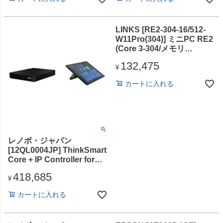
し/Win11Pro/Officeなし)
パーマルチ ドライブ (固定
式)/Win11Pro/Officeなし)
LINKS [RE2-304-16/512-
W11Pro(304)] ミニPC RE2
(Core 3-304/メモリ
16GB/SSD・512GB/光学ド
132,475
ライブ
¥
無/Windows11Pro/Office
カートに入れる
無)
レノボ・ジャパン
[12QL0004JP] ThinkSmart
Core + IP Controller for
Zoom Rooms (Core i5-
418,685
1145G7E/16GB/SSD・
¥
256GB/ODDなし/Windows
カートに入れる
11 IoT Enterprise/Officeな
し/10.1型)