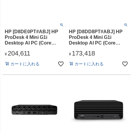
HP [D8DE0PT#ABJ] HP
HP [D8DD8PT#ABJ] HP
ProDesk 4 Mini G1i
ProDesk 4 Mini G1i
Desktop AI PC (Core
Desktop AI PC (Core
Ultra5-235T/16GB/SSD・
Ultra5-235T/16GB/SSD・
204,611
173,418
256GB/光学ドライブな
256GB/光学ドライブな
¥
¥
し/Win11Pro/Office Home
し/Win11Pro/Office無)
カートに入れる
カートに入れる
& Business 2024(DA版))