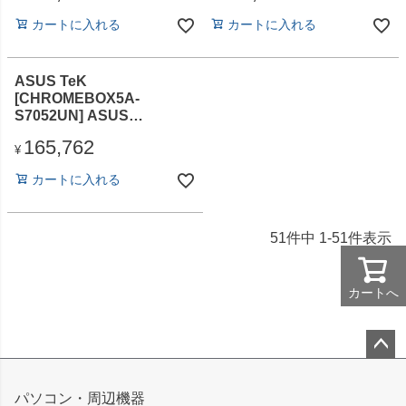
し/Windows11 IoT
500GB/DVDスーパーマル
カートに入れる
カートに入れる
Enterprise/Officeな
チ/Win11Pro/Office無)
し/WIFI)
ASUS TeK
[CHROMEBOX5A-
S7052UN] ASUS
Chromebox 5a (Core i7-
165,762
1355U/16GB/M.2 SSD
¥
256GB (PCIE)/光学ドライ
カートに入れる
ブなし/Chrome/Officeなし)
51
件中
1
-
51
件表示
カートへ
ペー
ジト
パソコン・周辺機器