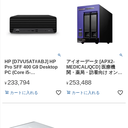
HP [D7VU5AT#ABJ] HP
アイオーデータ [APX2-
Pro SFF 400 G9 Desktop
MEDICAL/QCD] 医療機
PC (Core i5-
関・薬局・訪看向け オンラ
12500/16GB/SSD・512GB/
イン資格確認端末 (Intel
233,794
253,488
スーパーマルチドライ
Core i3-12100TE Quad
¥
¥
ブ/Win11Pro/Office Home
Core(最大
カートに入れる
カートに入れる
& Business 2024(DA版))
2.10GHz)/32GB/SSD:256G
B/光学ドライブなし/Win11
IoT Ent2024 LTSC/Officeな