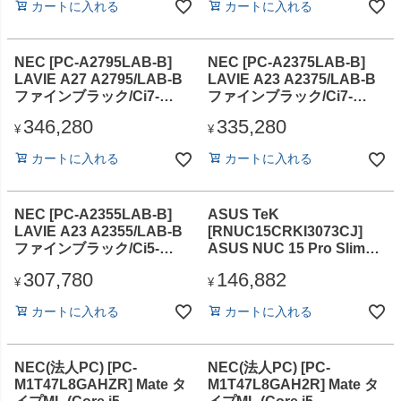
カートに入れる
カートに入れる
無/WiFi6E/BT
無/WiFi6E/BT
NEC [PC-A2795LAB-B]
NEC [PC-A2375LAB-B]
LAVIE A27 A2795/LAB-B
LAVIE A23 A2375/LAB-B
ファインブラック/Ci7-
ファインブラック/Ci7-
1355U/16GB/SSD512GB/D
1355U/16GB/SSD512GB/D
346,280
335,280
VDスーパーマルチドライ
VDスーパーマルチドライ
¥
¥
ブ/Win11H/Microsoft365P(
ブ/Win11H/Microsoft365P(
カートに入れる
カートに入れる
24か月版)/OfficeH&B2024
24か月版)/OfficeH&B2024
オプション付/27型IPS/F
オプション付/23.8型IPS
NEC [PC-A2355LAB-B]
ASUS TeK
LAVIE A23 A2355/LAB-B
[RNUC15CRKI3073CJ]
ファインブラック/Ci5-
ASUS NUC 15 Pro Slim
1335U/16GB/SSD512GB/D
(Intel Core i 3 processor
307,780
146,882
VDスーパーマルチドライ
100U/16GB/SSD・
¥
¥
ブ/Win11H/Microsoft365P(
512GB/ODDなし/Win11
カートに入れる
カートに入れる
24か月版)/OfficeH&B2024
Pro/WiFi7/BT)
オプション付/23.8型IPS
NEC(法人PC) [PC-
NEC(法人PC) [PC-
M1T47L8GAHZR] Mate タ
M1T47L8GAH2R] Mate タ