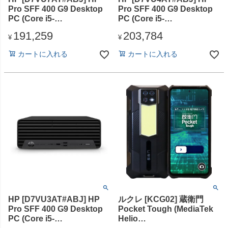
Pro SFF 400 G9 Desktop
Pro SFF 400 G9 Desktop
PC (Core i5-
PC (Core i5-
12500/8GB/SSD・256GB/
12500/16GB/SSD・512GB/
191,259
203,784
スーパーマルチドライ
スーパーマルチドライ
¥
¥
ブ/Win11Pro/Office Home
ブ/Win11Pro/Office無)
カートに入れる
カートに入れる
& Business 2024(DA版))
HP [D7VU3AT#ABJ] HP
ルクレ [KCG02] 蔵衛門
Pro SFF 400 G9 Desktop
Pocket Tough (MediaTek
PC (Core i5-
Helio