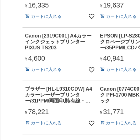
Direct/6色染料/Epson Smart
16,335
19,637
Panel対応
¥
¥
カートに入れる
カートに入れる
Canon [2319C001] A4カラー
EPSON [LP-S28
インクジェットプリンター
クロページプリン
PIXUS TS203
ー/35PPM/LC
面印刷/ネットワー
4,600
40,941
万ページ
¥
¥
カートに入れる
カートに入れる
ブラザー [HL-L9310CDW] A4
Canon [0774C
カラーレーザープリンタ
ク PFI-1700 M
ー/31PPM/両面印刷/有線・無
ック
線LAN
78,221
31,771
¥
¥
カートに入れる
カートに入れる