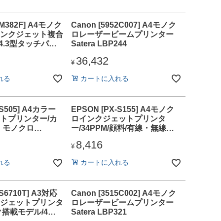
-M382F] A4モノク
Canon [5952C007] A4モノク
ンクジェット複合
ロレーザービームプリンター
/4.3型タッチパネ
Satera LBP244
万ページ
36,432
¥
れる
カートに入れる
-S505] A4カラー
EPSON [PX-S155] A4モノク
トプリンター/カ
ロインクジェットプリンタ
M・モノクロ
ー/34PPM/顔料/有線・無線
Fi 4/4色顔料/有線・
LAN/Wi-Fi 4
8,416
¥
れる
カートに入れる
-S6710T] A3対応
Canon [3515C002] A4モノク
ジェットプリンタ
ロレーザービームプリンター
ク搭載モデル/4色
Satera LBP321