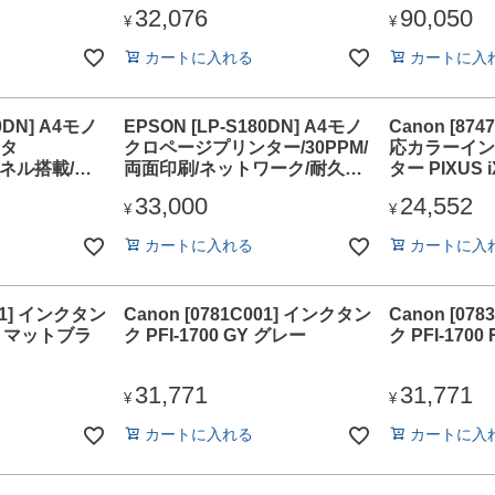
ロ32PPM/有線・無線LAN/Wi-
顔料/カラー・
32,076
90,050
Fi Direct/1段カセット/4.3型タ
有線・無線LAN
¥
¥
ッチパネル
Direct/2.4
カートに入れる
カートに入
0DN] A4モノ
EPSON [LP-S180DN] A4モノ
Canon [87
タ
クロページプリンター/30PPM/
応カラーイン
Dパネル搭載/両
両面印刷/ネットワーク/耐久性
ター PIXUS i
ク/耐久性20
10万ページ
33,000
24,552
¥
¥
カートに入れる
カートに入
001] インクタン
Canon [0781C001] インクタン
Canon [07
BK マットブラ
ク PFI-1700 GY グレー
ク PFI-170
31,771
31,771
¥
¥
カートに入れる
カートに入