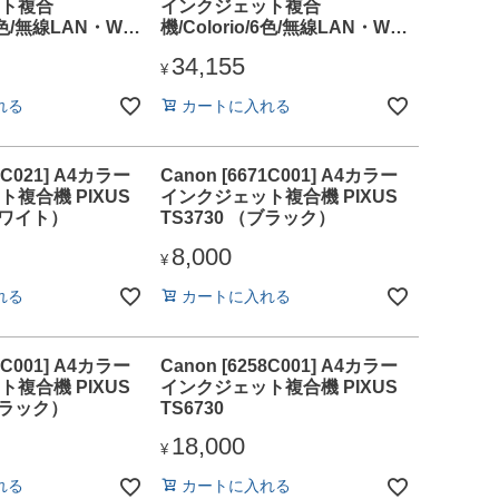
ト複合
インクジェット複合
/6色/無線LAN・Wi-
機/Colorio/6色/無線LAN・Wi-
ワイドタッチパネル/ホ
Fi/4.3型ワイドタッチパネル/ブ
34,155
ラック
¥
れる
カートに入れる
71C021] A4カラー
Canon [6671C001] A4カラー
複合機 PIXUS
インクジェット複合機 PIXUS
（ホワイト）
TS3730 （ブラック）
8,000
¥
れる
カートに入れる
52C001] A4カラー
Canon [6258C001] A4カラー
複合機 PIXUS
インクジェット複合機 PIXUS
（ブラック）
TS6730
18,000
¥
れる
カートに入れる