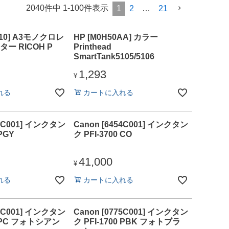
2040
件中
1
-
100
件表示
1
2
…
21
510] A3モノクロレ
HP [M0H50AA] カラー
ー RICOH P
Printhead
SmartTank5105/5106
1,293
¥
れる
カートに入れる
53C001] インクタン
Canon [6454C001] インクタン
 PGY
ク PFI-3700 CO
41,000
¥
れる
カートに入れる
79C001] インクタン
Canon [0775C001] インクタン
0 PC フォトシアン
ク PFI-1700 PBK フォトブラ