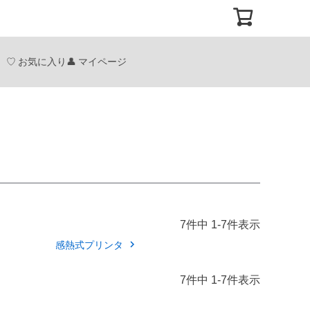
お気に入り
マイページ
7
件中
1
-
7
件表示
感熱式プリンタ
7
件中
1
-
7
件表示