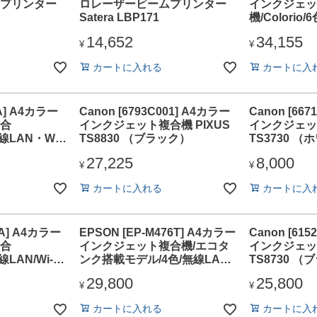
プリンター
ロレーザービームプリンター
インクジェッ
Satera LBP171
機/Colorio
Fi/4.3型
14,652
34,155
ワイト
¥
¥
カートに入れる
カートに入
7A] A4カラー
Canon [6793C001] A4カラー
Canon [66
合
インクジェット複合機 PIXUS
インクジェット
無線LAN・Wi-
TS8830 （ブラック）
TS3730 
27,225
8,000
¥
¥
カートに入れる
カートに入
6A] A4カラー
EPSON [EP-M476T] A4カラー
Canon [61
合
インクジェット複合機/エコタ
インクジェット
線LAN/Wi-Fi
ンク搭載モデル/4色/無線LAN/
TS8730 
スマホ対応/1.44型液晶
29,800
25,800
¥
¥
カートに入れる
カートに入