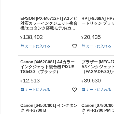
EPSON [PX-M6712FT] A3ノビ
HP [F9J68A] 
対応カラーインクジェット複合
ートリッジ ブラック
機/エコタンク搭載モデル/カラ
ー・モノクロ32PPM/4色/有
138,402
20,435
線・無線LAN/Wi-Fi Direct/両
¥
¥
面/4.3型タッチパネル
カートに入れる
カートに入れる
Canon [4462C081] A4カラー
ブラザー [MFC-J7
インクジェット複合機 PIXUS
A3インクジェッ
TS5430 （ブラック）
（FAX/ADF/3
動両面）
12,513
39,630
¥
¥
カートに入れる
カートに入れる
Canon [6450C001] インクタン
Canon [0780C
ク PFI-3700 B
ク PFI-1700 