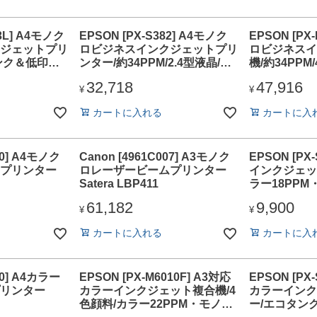
83L] A4モノク
EPSON [PX-S382] A4モノク
EPSON [PX
ジェットプリ
ロビジネスインクジェットプリ
ロビジネスイ
ンク＆低印刷
ンター/約34PPM/2.4型液晶/耐
機/約34PPM
PPM/2.4型
久性30万ページ
ル/耐久性30
32,718
47,916
ページ
¥
¥
カートに入れる
カートに入
10] A4モノク
Canon [4961C007] A3モノク
EPSON [PX
プリンター
ロレーザービームプリンター
インクジェッ
Satera LBP411
ラー18PP
34PPM/Wi-
61,182
9,900
無線LAN
¥
¥
カートに入れる
カートに入
10] A4カラー
EPSON [PX-M6010F] A3対応
EPSON [PX
リンター
カラーインクジェット複合機/4
カラーインク
色顔料/カラー22PPM・モノク
ー/エコタン