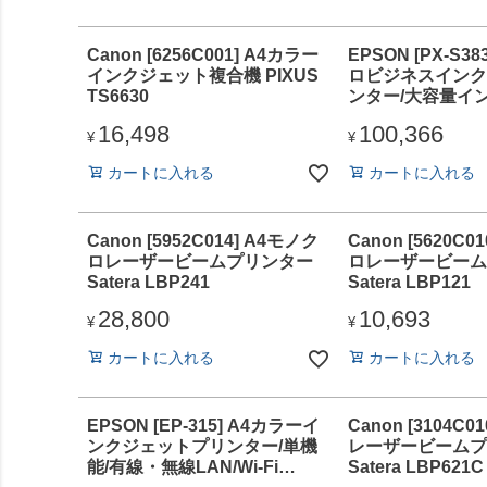
Canon [6256C001] A4カラー
EPSON [PX-S3
インクジェット複合機 PIXUS
ロビジネスインク
TS6630
ンター/大容量イ
コストモデル/約34
16,498
100,366
液晶/耐久性30万
¥
¥
カートに入れる
カートに入れる
Canon [5952C014] A4モノク
Canon [5620C0
ロレーザービームプリンター
ロレーザービーム
Satera LBP241
Satera LBP121
28,800
10,693
¥
¥
カートに入れる
カートに入れる
EPSON [EP-315] A4カラーイ
Canon [3104C0
ンクジェットプリンター/単機
レーザービームプ
能/有線・無線LAN/Wi-Fi
Satera LBP621C