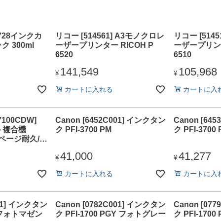
HP728インクカ
リコー [514561] A3モノクロレ
リコー [514
 300ml
ーザープリンター RICOH P
ーザープリンタ
6520
6510
141,549
105,968
¥
¥
カートに入れる
カートに入
100CDW]
Canon [6452C001] インクタン
Canon [64
ト複合機
ク PFI-3700 PM
ク PFI-3700
0万ページ耐久/自
41,000
41,277
¥
¥
カートに入れる
カートに入
001] インクタン
Canon [0782C001] インクタン
Canon [07
PM フォトマゼン
ク PFI-1700 PGY フォトグレー
ク PFI-170