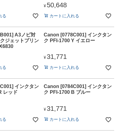
モノクロ32PPM/
50,648
/Wi-Fi
¥
型液晶
れる
カートに入れる
47B001] A3ノビ対
Canon [0778C001] インクタン
クジェットプリン
ク PFI-1700 Y イエロー
X6830
31,771
¥
れる
カートに入れる
83C001] インクタン
Canon [0784C001] インクタン
0 R レッド
ク PFI-1700 B ブルー
31,771
¥
れる
カートに入れる