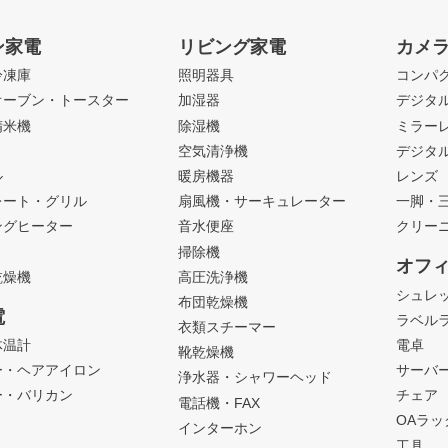
ン家電
リビング家電
カメ
冷凍庫
照明器具
コンパ
オーブン・トースター
加湿器
デジタ
精米機
除湿機
ミラー
ト
空気清浄機
デジタ
ル
暖房機器
レンズ
レート・グリル
扇風機・サーキュレーター
一脚・
ングヒーター
音水便座
クリー
掃除機
オフ
乾燥機
高圧洗浄機
シュレ
布団乾燥機
電
ラベル
衣類スチーマー
体温計
電卓
靴乾燥機
ー・ヘアアイロン
サーバ
浄水器・シャワーヘッド
ー・バリカン
チェア
電話機・FAX
OAラ
インターホン
工具