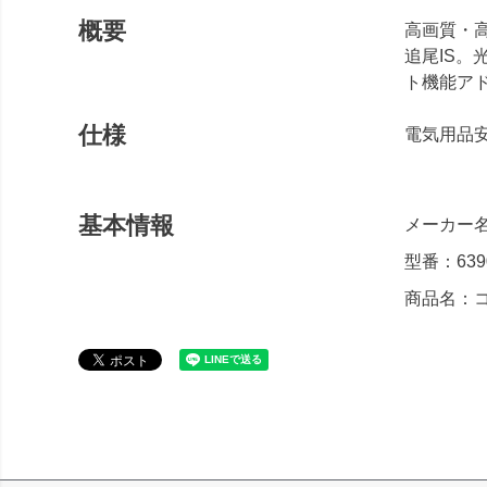
概要
高画質・高
追尾IS。
ト機能ア
仕様
電気用品安
基本情報
メーカー名
型番：639
商品名：コン