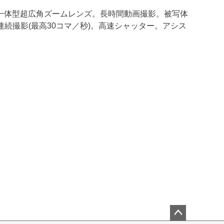
ンズ一体型超広角ズームレンズ。長時間動画撮影。被写体
連続撮影(最高30コマ／秒)。高速シャッター。アシス