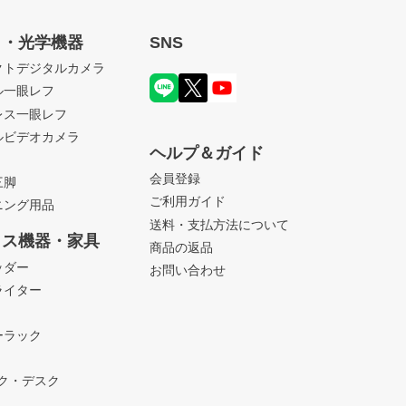
ペー
ジト
ラ・光学機器
SNS
ップ
クトデジタルカメラ
へ
ル一眼レフ
レス一眼レフ
ルビデオカメラ
ヘルプ＆ガイド
会員登録
三脚
ご利用ガイド
ニング用品
送料・支払方法について
ィス機器・家具
商品の返品
ッダー
お問い合わせ
ライター
ーラック
ック・デスク