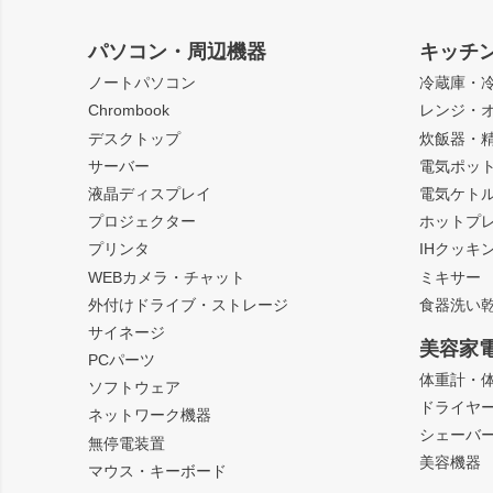
パソコン・周辺機器
キッチ
ノートパソコン
冷蔵庫・
Chrombook
レンジ・
デスクトップ
炊飯器・
サーバー
電気ポッ
液晶ディスプレイ
電気ケト
プロジェクター
ホットプ
プリンタ
IHクッキ
WEBカメラ・チャット
ミキサー
外付けドライブ・ストレージ
食器洗い
サイネージ
美容家
PCパーツ
体重計・
ソフトウェア
ドライヤ
ネットワーク機器
シェーバ
無停電装置
美容機器
マウス・キーボード