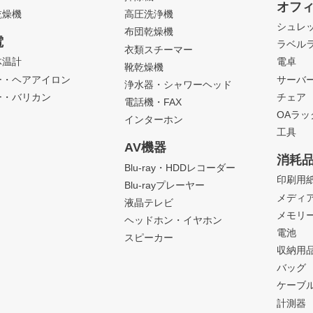
オフ
乾燥機
高圧洗浄機
シュレ
布団乾燥機
電
ラベル
衣類スチーマー
体温計
電卓
靴乾燥機
ー・ヘアアイロン
サーバ
浄水器・シャワーヘッド
ー・バリカン
チェア
電話機・FAX
OAラ
インターホン
工具
AV機器
消耗
Blu-ray・HDDレコーダー
印刷用
Blu-rayプレーヤー
メディ
液晶テレビ
メモリ
ヘッドホン・イヤホン
電池
スピーカー
収納用
バッグ
ケーブ
計測器