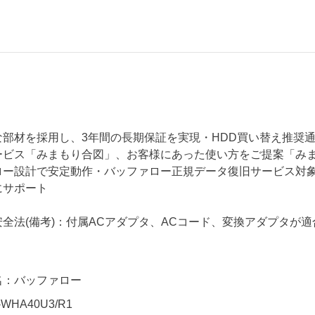
部材を採用し、3年間の長期保証を実現・HDD買い替え推奨通
ービス「みまもり合図」、お客様にあった使い方をご提案「み
ー設計で安定動作・バッファロー正規データ復旧サービス対象製品・
にサポート
全法(備考)：付属ACアダプタ、ACコード、変換アダプタが適
名：バッファロー
WHA40U3/R1