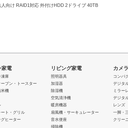
向け RAID1対応 外付けHDD 2ドライブ 40TB
ン家電
リビング家電
カメ
冷凍庫
照明器具
コンパ
オーブン・トースター
加湿器
デジタ
精米機
除湿機
ミラー
ト
空気清浄機
デジタ
ル
暖房機器
レンズ
レート・グリル
扇風機・サーキュレーター
一脚・
ングヒーター
音水便座
クリー
掃除機