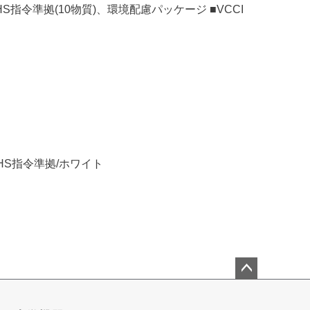
oHS指令準拠(10物質)、環境配慮パッケージ ■VCCI
oHS指令準拠/ホワイト
ペー
ジト