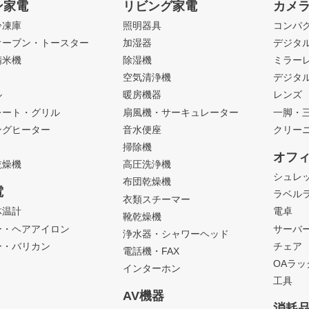
ン家電
リビング家電
カメ
冷凍庫
照明器具
コンパ
オーブン・トースター
加湿器
デジタ
精米機
除湿機
ミラー
ト
空気清浄機
デジタ
ル
暖房機器
レンズ
レート・グリル
扇風機・サーキュレーター
一脚・
ングヒーター
音水便座
クリー
掃除機
オフ
乾燥機
高圧洗浄機
シュレ
布団乾燥機
電
ラベル
衣類スチーマー
体温計
電卓
靴乾燥機
ー・ヘアアイロン
サーバ
浄水器・シャワーヘッド
ー・バリカン
チェア
電話機・FAX
OAラ
インターホン
工具
AV機器
消耗