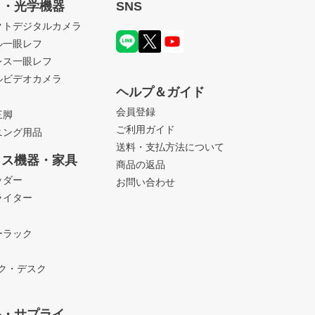
ラ・光学機器
SNS
ップ
クトデジタルカメラ
へ
ル一眼レフ
レス一眼レフ
ルビデオカメラ
ヘルプ＆ガイド
会員登録
三脚
ご利用ガイド
ニング用品
送料・支払方法について
ィス機器・家具
商品の返品
ッダー
お問い合わせ
ライター
ーラック
ック・デスク
品・サプライ