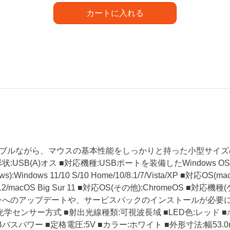
カートに入れる
ブルながら、マウスの基本性能をしっかりと持った小型サイズの光
:USB(A)オス ■対応機種:USBポートを装備したWindows OS、ma
ws):Windows 11/10 S/10 Home/10/8.1/7/Vista/XP ■対応OS(m
y 12/macOS Big Sur 11 ■対応OS(その他):ChromeOS ■対応
へのアップデートや、サービスパックのインストールが必要になる
光学センサー方式 ■射出光線種類:可視波長域 ■LED色:レッド ■
Bバスパワー ■定格電圧:5V ■カラー:ホワイト ■外形寸法:幅53.0