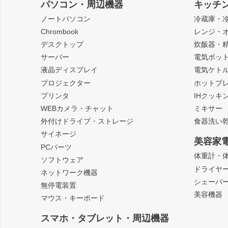
パソコン・周辺機器
キッチ
ノートパソコン
冷蔵庫・
Chrombook
レンジ・
デスクトップ
炊飯器・
サーバー
電気ポッ
液晶ディスプレイ
電気ケト
プロジェクター
ホットプ
プリンタ
IHクッキ
WEBカメラ・チャット
ミキサー
外付けドライブ・ストレージ
食器洗い
サイネージ
美容家
PCパーツ
体重計・
ソフトウェア
ドライヤ
ネットワーク機器
シェーバ
無停電装置
美容機器
マウス・キーボード
スマホ・タブレット・周辺機器