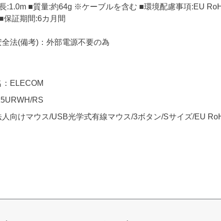
:1.0m ■質量:約64g ※ケーブルを含む ■環境配慮事項:EU R
:○ ■保証期間:6カ月間
全法(備考)：外部電源不要の為
：ELECOM
5URWH/RS
人向けマウス/USB光学式有線マウス/3ボタン/Sサイズ/EU R