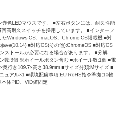
赤色LEDマウスです。 ■左右ボタンには、耐久性能
万回高耐久スイッチを採用しています。 ■インターフ
indows OS、macOS、Chrome OS搭載機 ■対
 Mojave(10.14) ■対応OS(その他):ChromeOS ■対応OS
ンストールが必要になる場合があります。 ■分解
タン数:3個 ※ホイールボタン含む ■ホイール数:1個 ■電
×奥行き109.7×高さ38.9mm ■サイズ分類:Mサイズ ■
ニュアル×1 ■環境配慮事項:EU RoHS指令準拠(10物
製品本体PID、VID値固定