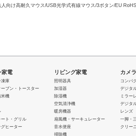
人向け高耐久マウス/USB光学式有線マウス/3ボタン/EU RoH
ン家電
リビング家電
カメ
冷凍庫
照明器具
コンパ
オーブン・トースター
加湿器
デジタ
精米機
除湿機
ミラー
ト
空気清浄機
デジタ
ル
暖房機器
レンズ
レート・グリル
扇風機・サーキュレーター
一脚・
ングヒーター
音水便座
クリー
掃除機