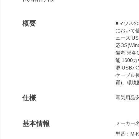
概要
■マウス
において信
ェース:US
応OS(Wind
備考:※
能:160
源:USBバ
ケーブル長:
質)、環境配
仕様
電気用品安
基本情報
メーカー名
型番：M-K