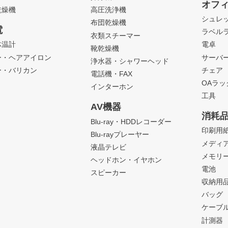
オフ
乾燥機
高圧洗浄機
シュレ
布団乾燥機
電
ラベル
衣類スチーマー
体温計
電卓
靴乾燥機
ー・ヘアアイロン
サーバ
浄水器・シャワーヘッド
ー・バリカン
チェア
電話機・FAX
OAラ
インターホン
工具
AV機器
消耗
Blu-ray・HDDレコーダー
印刷用
Blu-rayプレーヤー
メディ
液晶テレビ
メモリ
ヘッドホン・イヤホン
電池
スピーカー
収納用
バッグ
ケーブ
計測器