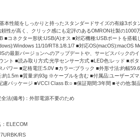
の基本性能をしっかりと持ったスタンダードサイズの有線3ボタン
頼性が高く、クリック感にも定評のあるOMRON社製の1000
B ■コネクター形状:USB(A)オス ■対応機種:USBポートを搭載したW
ows):Windows 11/10/RT8.1/8.1/7 ■対応OS(macOS):macOS
各OSの最新バージョンへのアップデートや、サービスパックのイ
0カウント ■読み取り方式:光学センサー方式 ■LED色:レッド ■ボ
スパワー ■定格電圧:5.0V ■カラー:ブラック ■外形寸法:約幅59.6
約1.5m ■質量:約93g ※ケーブルを含む ■付属品:ユーザーズマ
慮パッケージ ■VCCI Class B:○ ■保証期間:3年間 ■その他:
全法(備考)：外部電源不要のため
：ELECOM
7URBK/RS