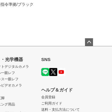
S指令準拠/ブラック
ペー
ジト
ラ・光学機器
SNS
ップ
クトデジタルカメラ
へ
ル一眼レフ
レス一眼レフ
ルビデオカメラ
ヘルプ＆ガイド
会員登録
三脚
ご利用ガイド
ニング用品
送料・支払方法について