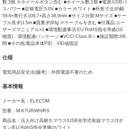
数:3個 ※ホイールボタン含む ■ホイール数:1個 ■電源:USBバ
スパワー ■定格電圧:5.0V ■カラー:ホワイト ■外形寸法:約幅
59.6×奥行き109.7×高さ38.9mm ■サイズ分類:Mサイズ ■ケー
ブル長:約1.5m ■質量:約93g ※ケーブルを含む ■付属品:ユー
ザーズマニュアル×1 ■環境配慮事項:EU RoHS指令準拠(10
物質)、環境配慮パッケージ ■VCCI Class B:○ ■保証期間:3年
間 ■その他:製品本体PID、VID値固定
仕様
電気用品安全法(備考)：外部電源不要のため
基本情報
メーカー名：ELECOM
型番：M-K7URWH/RS
商品名：法人向け高耐久マウス/USB光学式有線マウス/3ボ
タン/EU RoHS指令準拠/ホワイト