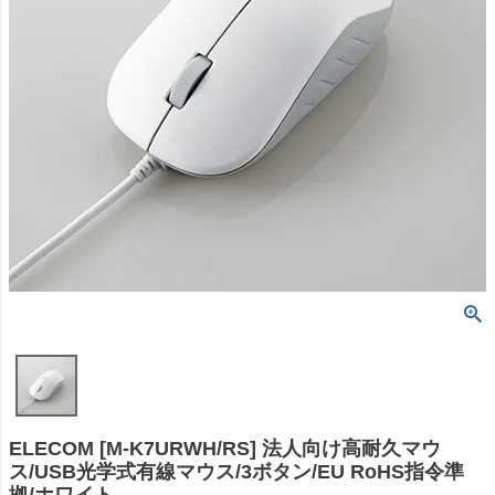
ELECOM [M-K7URWH/RS] 法人向け高耐久マウ
ス/USB光学式有線マウス/3ボタン/EU RoHS指令準