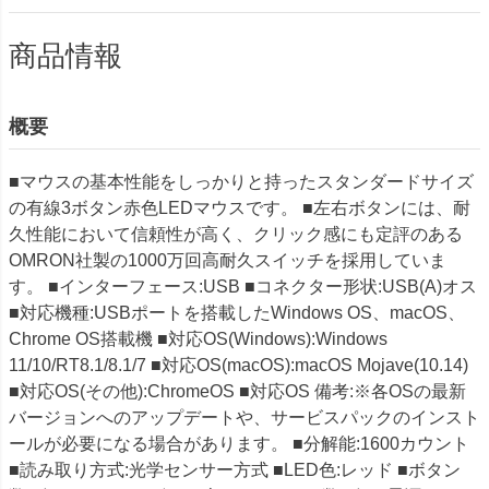
商品情報
概要
■マウスの基本性能をしっかりと持ったスタンダードサイズ
の有線3ボタン赤色LEDマウスです。 ■左右ボタンには、耐
久性能において信頼性が高く、クリック感にも定評のある
OMRON社製の1000万回高耐久スイッチを採用していま
す。 ■インターフェース:USB ■コネクター形状:USB(A)オス
■対応機種:USBポートを搭載したWindows OS、macOS、
Chrome OS搭載機 ■対応OS(Windows):Windows
11/10/RT8.1/8.1/7 ■対応OS(macOS):macOS Mojave(10.14)
■対応OS(その他):ChromeOS ■対応OS 備考:※各OSの最新
バージョンへのアップデートや、サービスパックのインスト
ールが必要になる場合があります。 ■分解能:1600カウント
■読み取り方式:光学センサー方式 ■LED色:レッド ■ボタン