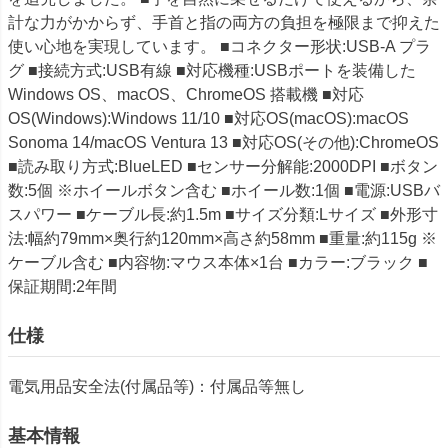
計な力がかからず、手首と指の両方の負担を極限まで抑えた
使い心地を実現しています。 ■コネクター形状:USB-A プラ
グ ■接続方式:USB有線 ■対応機種:USBポートを装備した
Windows OS、macOS、ChromeOS 搭載機 ■対応
OS(Windows):Windows 11/10 ■対応OS(macOS):macOS
Sonoma 14/macOS Ventura 13 ■対応OS(その他):ChromeOS
■読み取り方式:BlueLED ■センサー分解能:2000DPI ■ボタン
数:5個 ※ホイールボタン含む ■ホイール数:1個 ■電源:USBバ
スパワー ■ケーブル長:約1.5m ■サイズ分類:Lサイズ ■外形寸
法:幅約79mm×奥行約120mm×高さ約58mm ■重量:約115g ※
ケーブル含む ■内容物:マウス本体×1台 ■カラー:ブラック ■
保証期間:2年間
仕様
電気用品安全法(付属品等)：付属品等無し
基本情報