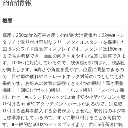
商品情報
概要
輝度：250cd/m2/応答速度：4ms/最大消費電力：22W/■ワン
タッチで取り付け可能なフリースタイルスタンドを採用した
21.5型のワイド液晶ディスプレイです。スタンドは150mm
まで高さ調整でき、画面の向きを見やすい位置に調整できま
す。100Hzに対応しているので、残像感が抑制され、視認性
が向上します。■高さや角度を見やすい位置に調整できるの
で、目や肩の疲れやストレートネック対策の1つとしても効
果的です。お好みの位置に調整できる4つの機能「高さ調整
機能」「回転(ピボット)機能」「チルト機能」「スイベル機
能」付き。■スタンドのネックにminiPCや小型パソコンを取
り付けるminiPCアタッチメントホールがあるので、別途取
り付ける金具を購入する必要がありません。取付用のネジ等
も標準添付しているので、すぐに取り付けることが可能で
す。■一般的な60Hzのディスプレイより、約1.6倍高速に映