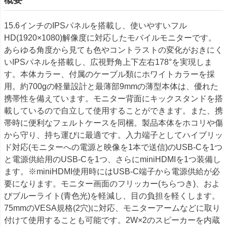
15.6インチのIPSパネルを搭載し、使いやすいフル
HD(1920×1080)解像度に対応したモバイルモニターです。
あらゆる角度から見ても色やコントラストの変化がおきにく
いIPSパネルを搭載し、広視野角上下左右178°を実現しま
す。本体カラー、付属のケーブル類にホワイトカラーを採
用。約700gの軽量設計と最薄部9mmの薄型本体は、優れた
携帯性を備えています。モニター背面にキックスタンドを搭
載しているので自立して使用することができます。また、携
帯時に便利なフェルトケースを同梱。製品本体をホコリや傷
から守り、持ち運びに最適です。入力端子としてハイブリッ
ド対応(モニターへの電源と映像を1本で送信)のUSB-Cを1つ
と電源供給用のUSB-Cを1つ、さらにminiHDMIを1つ装備し
ます。※miniHDMI使用時にはUSB-C端子から電源供給が必
要になります。モニター画面のフリッカー(ちらつき)、およ
びブルーライト(青色光)を軽減し、目の負担を軽くします。
75mmのVESA規格(2穴)に対応、モニターアームなどに取り
付けて使用することも可能です。2W×2のスピーカーを内蔵