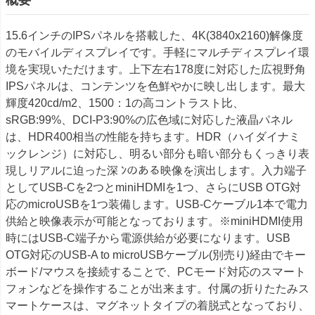
15.6インチのIPSパネルを搭載した、4K(3840x2160)解像度
のモバイルディスプレイです。手軽にマルチディスプレイ環
境を実現いただけます。上下左右178度に対応した広視野角
IPSパネルは、コンテンツを色鮮やかに映し出します。最大
輝度420cd/m2、1500：1の高コントラスト比、
sRGB:99%、DCI-P3:90%の広色域に対応した液晶パネル
は、HDR400相当の性能を持ちます。HDR（ハイダイナミ
ックレンジ）に対応し、明るい部分も暗い部分もくっきり表
現しリアルに迫った深 ﾝのある映像を演出します。入力端子
としてUSB-Cを2つとminiHDMIを1つ、さらにUSB OTG対
応のmicroUSBを1つ装備します。USB-Cケーブル1本で電力
供給と映像表示が可能となっております。※miniHDMI使用
時にはUSB-C端子から電源供給が必要になります。USB
OTG対応のUSB-A to microUSBケーブル(別売り)経由でキー
ボード/マウスを接続することで、PCモード対応のスマート
フォンなどを操作することが出来ます。付属の折りたたみス
マートケースは、マグネットタイプの着脱式となっており、