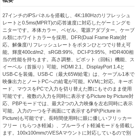
27インチのIPSパネルを搭載し、4K:180Hzのリフレッシュ
レートと0.5ms(MPRT)の応答速度に対応したゲーミングモ
ニターです。本体カラー、ベゼル、電源アダプター、ケーブ
ル類にホワイトカラーを採用。DFR(Dual Frame Rate)対
応。解像度/リフレッシュレートをボタンひとつでり替え可
能。輝度400cd/m2、sRGB:99%、DCI-P3:95%、HDR400相
当の性能を持ちます。高さ調整、ピボット（回転）機能、ス
イーベル（首振り）可能。HDMI 2.1、DisplayPort 1.4と
USB-Cを装備。USB-C（最大65W給電）は、ケーブル1本で
映像出力とノートPCへの給電が可能。KVMに対応。キーボ
ード、マウスをPCで入力を切り替えた際にもそのまま使用
可能です。複数の入力を同時に表示するPicture by Picture対
応、PBPモードでは、最大2つの入力映像を左右同時に表示
可能。入力の一つを子画面にて表示するPIP(Picture in
Picture)も可能です。長時間使用時に眼に優しいフリッカー
フリー（ちらつき軽減）、ブルーライト軽減モードを搭載し
ます。100x100mmのVESAマウントに対応しているので別