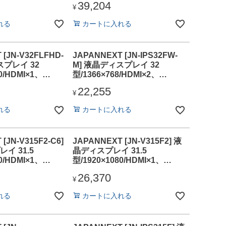
39,204
¥
れる
カートに入れる
 [JN-V32FLFHD-
JAPANNEXT [JN-IPS32FW-
スプレイ 32
M] 液晶ディスプレイ 32
0/HDMI×1、
型/1366×768/HDMI×2、
ワイト/スピーカー
VGA×1/ブラック/スピーカー
22,255
有/2年保証
¥
れる
カートに入れる
[JN-V315F2-C6]
JAPANNEXT [JN-V315F2] 液
イ 31.5
晶ディスプレイ 31.5
0/HDMI×1、
型/1920×1080/HDMI×1、
-C×1/ブラック/ス
VGA×1/ブラック/スピーカー
26,370
2年保証
無/2年保証
¥
れる
カートに入れる