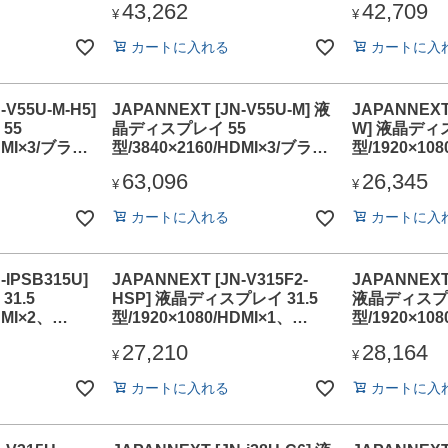
43,262
42,709
ピーカー有/2年保証
年保証
¥
¥
カートに入れる
カートに入
-V55U-M-H5]
JAPANNEXT [JN-V55U-M] 液
JAPANNEXT
55
晶ディスプレイ 55
W] 液晶ディ
DMI×3/ブラッ
型/3840×2160/HDMI×3/ブラッ
型/1920×108
5年保証
ク/スピーカー有/2年保証
VGA×1/ホ
63,096
26,345
有/2年保証
¥
¥
カートに入れる
カートに入
-IPSB315U]
JAPANNEXT [JN-V315F2-
JAPANNEXT 
1.5
HSP] 液晶ディスプレイ 31.5
液晶ディスプレ
DMI×2、
型/1920×1080/HDMI×1、
型/1920×108
スピーカー有/2
VGA×1/ブラック/スピーカー
DP×1、USB
27,210
28,164
無/2年保証
ピーカー無/
¥
¥
カートに入れる
カートに入