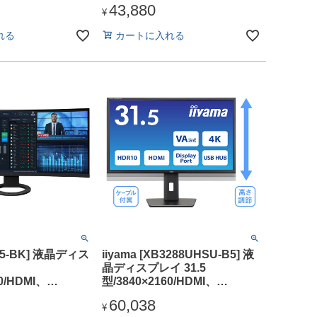
43,880
DisplayPort/ブラック/スピー
¥
カー：あり/「5年保証」広視野
れる
カートに入れる
角ADSパネル
895-BK] 液晶ディス
iiyama [XB3288UHSU-B5] 液
晶ディスプレイ 31.5
0/HDMI、
型/3840×2160/HDMI、
t、USB Type-C/ブ
DisplayPort/ブラック/スピー
60,038
ーカー：あり
カー：あり/VA方式パネル/昇降
¥