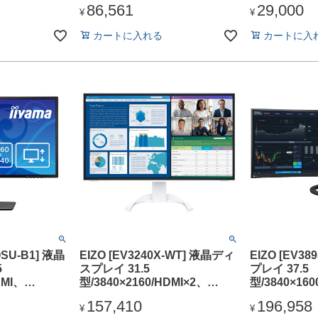
86,561
29,000
/5年間フル保
スピーカー：あり/5年間フル保
年間フル保証
¥
¥
電(PD)90W
証/昇降スタンド/給電
カートに入れる
カートに入
(PD)100W
QSU-B1] 液晶
EIZO [EV3240X-WT] 液晶ディ
EIZO [EV3
5
スプレイ 31.5
プレイ 37.5
DMI、
型/3840×2160/HDMI×2、
型/3840×160
ブラック/スピー
DisplayPort、USB Type-C/ホ
DisplayPor
157,410
196,958
方式
ワイト/スピーカー：あり
ラック/スピ
¥
¥