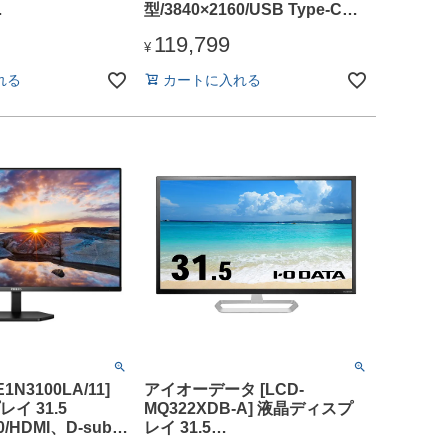
型/3840×2160/USB Type-C
0/HDMI×1、
90W給電、HDMI/シルバー/ス
119,799
t×1、USB Type-
ピーカー(3Wx2)/IPS/Nano
¥
ク/スピーカー：あ
Gloss(グレア)/Display P3
れる
カートに入れる
精細でなめらかな映
97%/VESA DisplayHDR 600/
90W給電USB-C
高さ調整/回転
E1N3100LA/11]
アイオーデータ [LCD-
イ 31.5
MQ322XDB-A] 液晶ディスプ
0/HDMI、D-sub/
レイ 31.5
ピーカー：あり/5
型/2560×1440/HDMI、