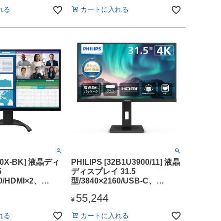
れる
カートに入れる
240X-BK] 液晶ディ
PHILIPS [32B1U3900/11] 液晶
5
ディスプレイ 31.5
0/HDMI×2、
型/3840×2160/USB-C、
t、USB Type-C/ブ
DisplayPort、HDMI/ブラック/
55,244
ーカー：あり
スピーカー：あり/5年間フル保
¥
証/昇降スタンド/給電(PD)90W/
れる
カートに入れる
省資源化パッケージ