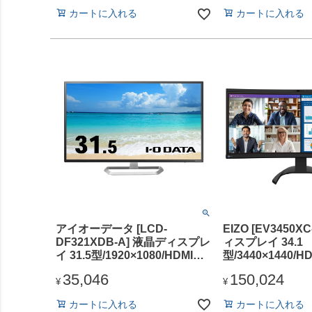
カートに入れる
カートに入れる
アイオーデータ [LCD-
EIZO [EV3450X
DF321XDB-A] 液晶ディスプレ
ィスプレイ 34.1
イ 31.5型/1920×1080/HDMI、
型/3440×1440/H
DisplayPort/ブラック/スピー
DisplayPort、US
35,046
150,024
カー：あり/「5年保証」広視野
ラック/スピーカ
¥
¥
角ADSパネル
カートに入れる
カートに入れる