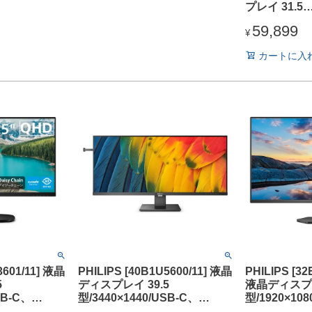
プレイ 31.5
型/3840×216
59,899
DisplayPor
¥
C×1/ブラッ
カートに入
り/4K、高
像美!/5年保証
＆LAN
3601/11] 液晶
PHILIPS [40B1U5600/11] 液晶
PHILIPS [32
5
ディスプレイ 39.5
液晶ディスプレ
SB-C、
型/3440×1440/USB-C、
型/1920×108
HDMI/ブラック/
DisplayPort、HDMI/ブラック/
ブラック/ス