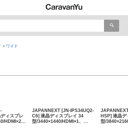
🔍
イ
ワイド
-
JAPANNEXT [JN-IPS34UQ2-
JAPANNEXT 
 液晶ディスプレ
C6] 液晶ディスプレイ 34
HSP] 液晶デ
40/HDMI×2、
型/3440×1440/HDMI×1、
型/3840×216
スピーカー有/2
DP×1、USB-C×1/ブラック/ス
DP×1/ブラ