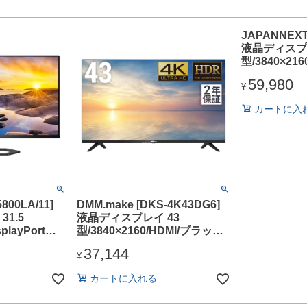
JAPANNEXT 
液晶ディスプレ
型/3840×21
ク/スピーカー
59,980
¥
カートに入
5800LA/11]
DMM.make [DKS-4K43DG6]
1.5
液晶ディスプレイ 43
splayPort、
型/3840×2160/HDMI/ブラック/
/スピーカー：
スピーカー：あり
37,144
証/昇降スタ
¥
ッケージ
カートに入れる