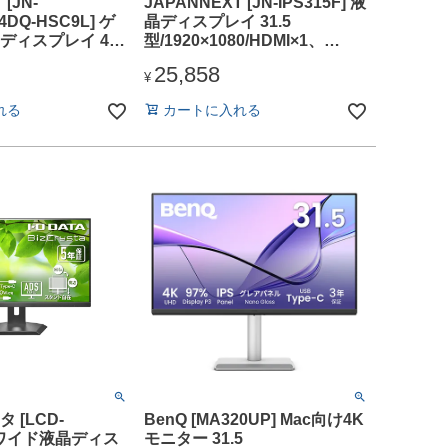
[JN-
JAPANNEXT [JN-IPS315F] 液
4DQ-HSC9L] ゲ
晶ディスプレイ 31.5
ディスプレイ 49
型/1920×1080/HDMI×1、
0/HDMI×2、USB-
VGA×1/ブラック/スピーカー
25,858
ブラック/スピーカー
有/2年保証
¥
れる
カートに入れる
 [LCD-
BenQ [MA320UP] Mac向け4K
] ワイド液晶ディス
モニター 31.5