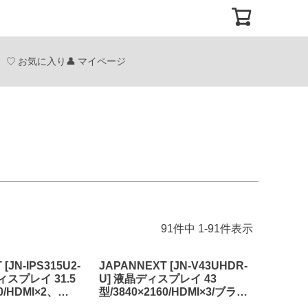
お気に入り
マイページ
91
件中
1
-
91
件表示
[JN-IPS315U2-
JAPANNEXT [JN-V43UHDR-
ィスプレイ 31.5
U] 液晶ディスプレイ 43
0/HDMI×2、
型/3840×2160/HDMI×3/ブラッ
ック/スピーカー有/2
ク/スピーカー：有/2年保証