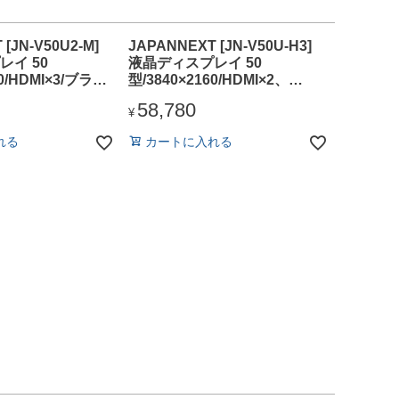
[JN-V50U2-M]
JAPANNEXT [JN-V50U-H3]
イ 50
液晶ディスプレイ 50
60/HDMI×3/ブラッ
型/3840×2160/HDMI×2、
有/2年保証
DP×2/ブラック/スピーカー有/3
58,780
年保証
¥
れる
カートに入れる