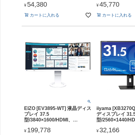
54,380
45,770
スピーカー：あり/5年間フル保
スピーカー：あり
¥
¥
証/省資源化パッケージ/昇降ス
証/昇降スタンド/給
カートに入れる
カートに入れる
タンド/給電(PD)90W
EIZO [EV3895-WT] 液晶ディス
iiyama [XB3270
プレイ 37.5
ディスプレイ 31.
型/3840×1600/HDMI、
型/2560×1440/H
DisplayPort、USB Type-C/ホ
DisplayPort/
199,778
32,166
ワイト/スピーカー：あり
カー：あり/IPS
¥
¥