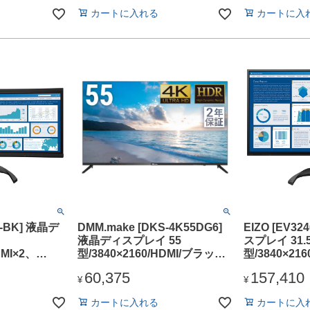
カートに入れる
カートに入
C-BK] 液晶デ
DMM.make [DKS-4K55DG6]
EIZO [EV3
液晶ディスプレイ 55
スプレイ 31.
DMI×2、
型/3840×2160/HDMI/ブラック/
型/3840×216
B Type-C/ブ
スピーカー：あり
DisplayPor
60,375
157,410
ー：あり
ラック/スピ
¥
¥
カートに入れる
カートに入