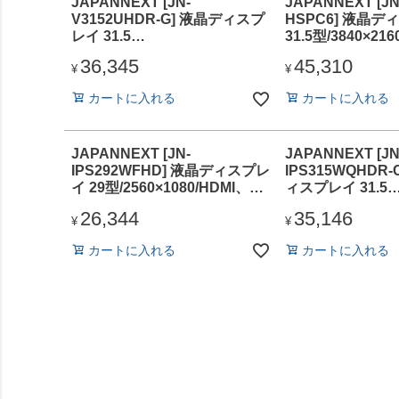
JAPANNEXT [JN-
JAPANNEXT [JN
V3152UHDR-G] 液晶ディスプ
HSPC6] 液晶デ
レイ 31.5
31.5型/3840×21
型/3840×2160/HDMI×2、
DP×1、USB Typ
36,345
45,310
DP×1/ブラック/スピーカー有/2
ク/スピーカー有/
¥
¥
年保証
カートに入れる
カートに入れる
JAPANNEXT [JN-
JAPANNEXT [JN
IPS292WFHD] 液晶ディスプレ
IPS315WQHDR-
イ 29型/2560×1080/HDMI、
ィスプレイ 31.5
DP×1/ブラック/スピーカー有/2
型/2560×1440/
26,344
35,146
年保証
USB-C×1/ブラ
¥
¥
有/2年保証
カートに入れる
カートに入れる