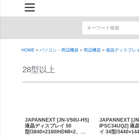
HOME
パソコン・周辺機器
周辺機器
液晶ディスプレ
28型以上
JAPANNEXT [JN-V50U-H5]
JAPANNEXT [JN
液晶ディスプレイ 50
IPSC34UQ2]
型/3840×2160/HDMI×2、
イ 34型/3440×14
DP×2/ブラック/スピーカー有/5
DP×1/ブラック/