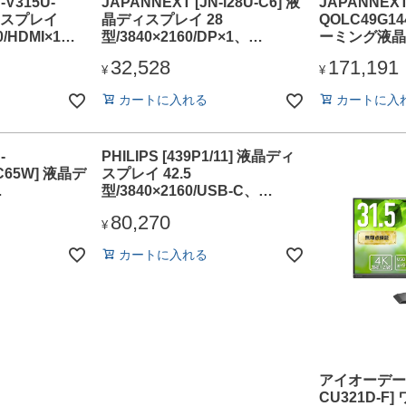
-V315U-
JAPANNEXT [JN-i28U-C6] 液
JAPANNEXT 
ィスプレイ
晶ディスプレイ 28
QOLC49G14
60/HDMI×1、
型/3840×2160/DP×1、
ーミング液晶
e-C×1/ブラッ
HDMI×1、USB-C×1/ブラック/
型/5120×144
32,528
171,191
2年保証
スピーカー有/2年保証
C、DP×1/
¥
¥
有/2年保証
カートに入れる
カートに入
-
PHILIPS [439P1/11] 液晶ディ
C65W] 液晶デ
スプレイ 42.5
型/3840×2160/USB-C、
DP、HDMI、
DisplayPort、HDMI/ブラック/
80,270
ック/スピーカー
スピーカー：あり/5年間フル保
¥
証/昇降スタンド/給電(PD)90W
カートに入れる
アイオーデータ
CU321D-F