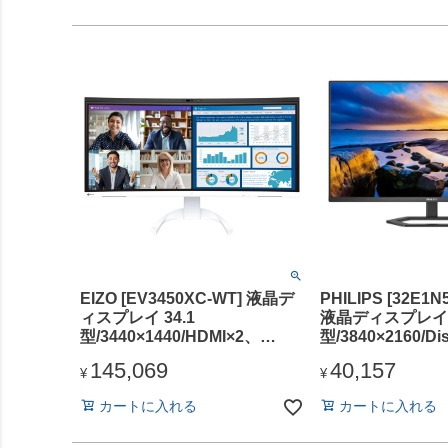
EIZO [EV3450XC-WT] 液晶デ
PHILIPS [32E1N
ィスプレイ 34.1
液晶ディスプレイ 3
型/3440×1440/HDMI×2、
型/3840×2160/Di
DisplayPort、USB Type-C/ホ
HDMI/ブラック
145,069
40,157
ワイト/スピーカー：あり
あり/5年間フル保
¥
¥
ンド/省資源化パ
カートに入れる
カートに入れる