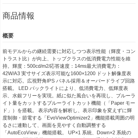
商品情報
概要
前モデルからの継続需要に対応しつつ表示性能（輝度・コン
トラスト比）が向上、トップクラスの低消費電力性能を維
持。輝度：500cd/m2/応答速度：14ms最大消費電力：
42W/A3 実寸サイズ表示可能な1600×1200 ドット解像度表
示に対応。広視野角IPS パネル採用＆オーバードライブ回路
搭載。 LED バックライトにより、低消費電力、低輝度表
示、水銀フリーを実現。紙に似た風合いを再現し、ブルーラ
イト量をカットするブルーライトカット機能（「Paper モー
ド」）を搭載。 表示内容を解析し、表示印象を変えずに輝
度制御・節電する「EvoViewOptimizer2」機能搭載周囲の明
るさに連動して、画面を見やすく自動調整する
「AutoEcoView」機能搭載。 UP×1 系統、Down×2 系統の