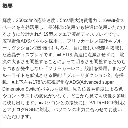
概要
輝度：250cd/m2/応答速度：5ms/最大消費電力：16W/■省ス
ペースを有効活用し、長時間の使用でも快適に使用いただけ
るように設計された19型スクエア液晶ディスプレイです。
広視野角ADSパネルを採用し、フリッカーレス設計やブル
ーリダクション2機能はもちろん、目に優しい機能を搭載し
た液晶ディスプレイです。■LEDを高速に点滅させずに、電
流の大きさを調整することによって明るさを調整するためち
らつきが発生しない「フリッカーレス」設計を採用。またブ
ルーライトを低減させる機能「ブルーリダクション2」を搭
載。■上下左右178°の広視野角なADS(Advanced super
Dimension Switch)パネルを採用。見る位置や角度による色
やコントラストの変化が少なく、どこから見ても映像を鮮明
に映し出します。■パソコンとの接続にはDVI-D(HDCP対応)
とアナログRGBに対応。パソコンの出力に合わせてお使い
いただけます。